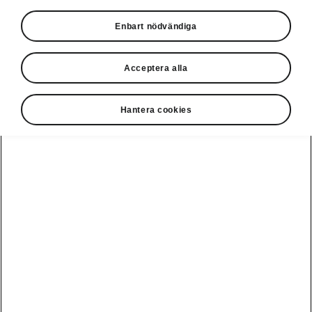
du kör elektriskt
Enbart nödvändiga
Acceptera alla
Hantera cookies
Välj din Škoda
Enyaq
Enyaq Solid Edition
Räckvidd
Batteri
574.00 km
77 kWh
85 Solid Edition
Hur mycket kör du idag?