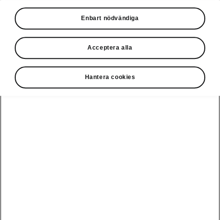
Disclaimers
Enbart nödvändiga
Kontaktformulär
Acceptera alla
Hantera cookies
Se även
Bygg din bil
Hitta återförsäljare
Boka provkörning
Våra erbjudanden
Privatleasing online