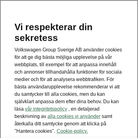
Vi respekterar din
sekretess
Volkswagen Group Sverige AB använder cookies
Något gick fel
för att ge dig bästa möjliga upplevelse på vår
webbplats, till exempel för att anpassa innehåll
och annonser tillhandahålla funktioner för sociala
Ett fel inträffade. Vi jobbar hårt för att lösa det. Försök
medier och för att analysera webbtrafiken. För
igen senare.
bästa användarupplevelse rekommenderar vi att
du samtycker till alla cookies, men du kan
Försök igen
självklart anpassa dem efter dina behov. Du kan
läsa
vår integritetspolicy
, en detaljerad
beskrivning av
alla cookies vi använder
samt
återkalla ditt samtycke genom att klicka på
"Hantera cookies".
Cookie-policy.