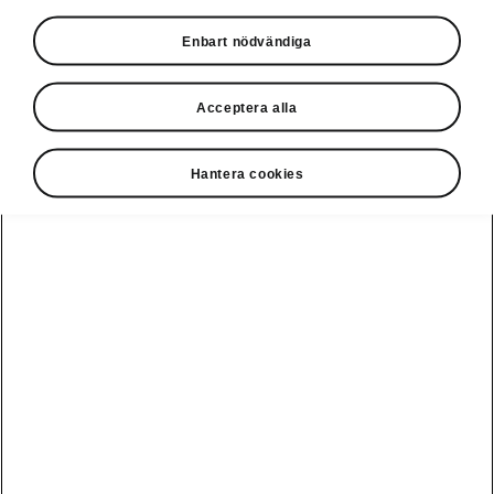
Privatleasing online
Enbart nödvändiga
Acceptera alla
Hantera cookies
Ladda elbil
Guide: Sveriges
publikt
bästa
laddstationer
Visa alla
Service och din
Ladda elbil
bil
bilar
hemma
Guide: Så
undviker du
fällorna när
Škoda Service
Peaq
Škoda
Powerpass
3 roadtrips i
Skadereparation
Epiq
Europa med elbil
MobilitetsGaranti
Enyaq
Milano Design
Köpa och leasa
Week
Originaldelar
Enyaq Coupé
RS
Köpa bil
Epiq Match
Vägassistans
Moments
Elroq
Begagnade bilar
Serviceavtal
Provkör Škoda -
Fabia
få unikt
Privatleasa bil
Bli testpilot