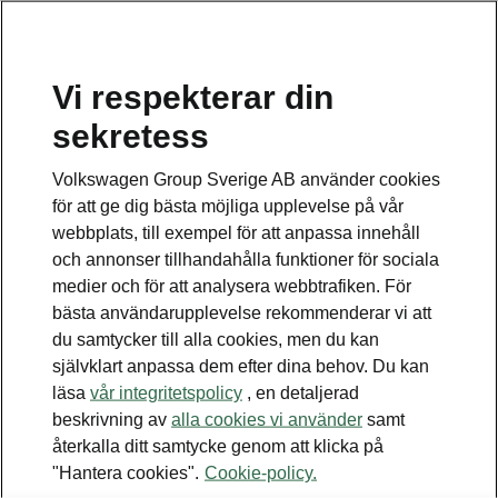
Vi respekterar din
Disclaimers
sekretess
Kontaktformulär
Volkswagen Group Sverige AB använder cookies
för att ge dig bästa möjliga upplevelse på vår
webbplats, till exempel för att anpassa innehåll
och annonser tillhandahålla funktioner för sociala
medier och för att analysera webbtrafiken. För
bästa användarupplevelse rekommenderar vi att
Se även
du samtycker till alla cookies, men du kan
Bygg din bil
självklart anpassa dem efter dina behov. Du kan
läsa
vår integritetspolicy
, en detaljerad
Hitta återförsäljare
beskrivning av
alla cookies vi använder
samt
återkalla ditt samtycke genom att klicka på
Boka provkörning
"Hantera cookies".
Cookie-policy.
Våra erbjudanden