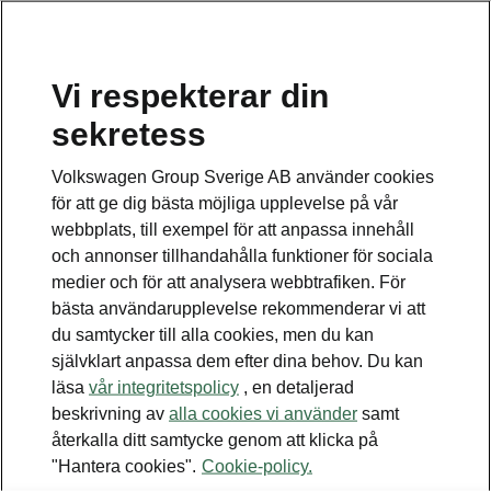
Vi respekterar din
Disclaimers
sekretess
Kontaktformulär
Volkswagen Group Sverige AB använder cookies
för att ge dig bästa möjliga upplevelse på vår
webbplats, till exempel för att anpassa innehåll
och annonser tillhandahålla funktioner för sociala
medier och för att analysera webbtrafiken. För
bästa användarupplevelse rekommenderar vi att
Se även
du samtycker till alla cookies, men du kan
Bygg din bil
självklart anpassa dem efter dina behov. Du kan
läsa
vår integritetspolicy
, en detaljerad
Hitta återförsäljare
beskrivning av
alla cookies vi använder
samt
återkalla ditt samtycke genom att klicka på
Boka provkörning
"Hantera cookies".
Cookie-policy.
Våra erbjudanden