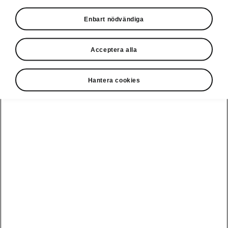
Privatleasing online
Enbart nödvändiga
Acceptera alla
Hantera cookies
Ladda elbil
Guide: Sveriges
publikt
bästa
laddstationer
Visa alla
Service och din
Ladda elbil
bil
bilar
hemma
Guide: Så
undviker du
fällorna när
Škoda Service
Peaq
Škoda
Powerpass
3 roadtrips i
Skadereparation
Epiq
Europa med elbil
MobilitetsGaranti
Enyaq
Milano Design
Köpa och leasa
Week
Originaldelar
Enyaq Coupé
RS
Köpa bil
Epiq Match
Vägassistans
Moments
Elroq
Begagnade bilar
Serviceavtal
Provkör Škoda -
Fabia
få unikt
Privatleasa bil
Bli testpilot