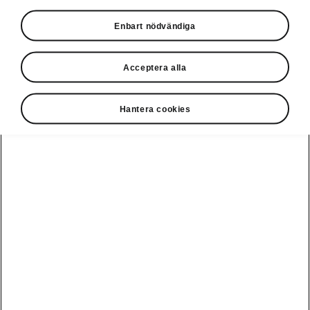
Privatleasing online
Enbart nödvändiga
Acceptera alla
Hantera cookies
Ladda elbil
Guide: Sveriges
publikt
bästa
laddstationer
Visa alla
Service och din
Ladda elbil
bil
bilar
hemma
Guide: Så
undviker du
fällorna när
Škoda Service
Peaq
Škoda
Powerpass
3 roadtrips i
Skadereparation
Epiq
Europa med elbil
MobilitetsGaranti
Enyaq
Milano Design
Köpa och leasa
Week
Originaldelar
Enyaq Coupé
RS
Köpa bil
Epiq Match
Vägassistans
Moments
Elroq
Begagnade bilar
Serviceavtal
Provkör Škoda -
Fabia
få unikt
Privatleasa bil
Bli testpilot