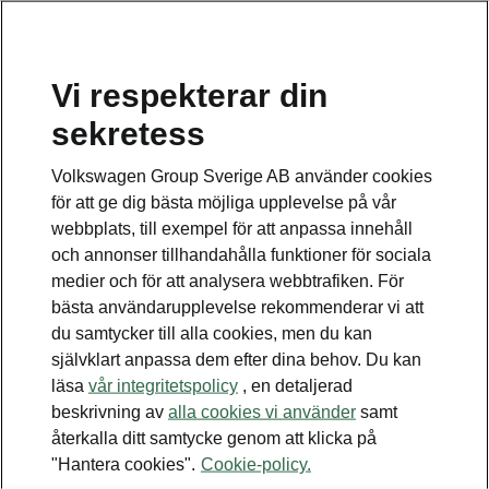
Vi respekterar din
Disclaimers
sekretess
Kontaktformulär
Volkswagen Group Sverige AB använder cookies
för att ge dig bästa möjliga upplevelse på vår
webbplats, till exempel för att anpassa innehåll
och annonser tillhandahålla funktioner för sociala
medier och för att analysera webbtrafiken. För
bästa användarupplevelse rekommenderar vi att
Se även
du samtycker till alla cookies, men du kan
Bygg din bil
självklart anpassa dem efter dina behov. Du kan
läsa
vår integritetspolicy
, en detaljerad
Hitta återförsäljare
beskrivning av
alla cookies vi använder
samt
återkalla ditt samtycke genom att klicka på
Boka provkörning
"Hantera cookies".
Cookie-policy.
Våra erbjudanden