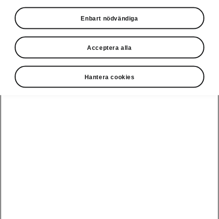
Privatleasing online
Enbart nödvändiga
Acceptera alla
Hantera cookies
Ladda elbil
Guide: Sveriges
publikt
bästa
laddstationer
Visa alla
Service och din
Ladda elbil
bil
bilar
hemma
Guide: Så
undviker du
fällorna när
Škoda Service
Peaq
Škoda
Powerpass
3 roadtrips i
Skadereparation
Epiq
Europa med elbil
MobilitetsGaranti
Enyaq
Milano Design
Köpa och leasa
Week
Originaldelar
Enyaq Coupé
RS
Köpa bil
Epiq Match
Vägassistans
Moments
Elroq
Begagnade bilar
Serviceavtal
Provkör Škoda -
Fabia
få unikt
Privatleasa bil
Bli testpilot