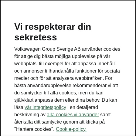
Vi respekterar din
Disclaimers
sekretess
Kontaktformulär
Volkswagen Group Sverige AB använder cookies
för att ge dig bästa möjliga upplevelse på vår
webbplats, till exempel för att anpassa innehåll
och annonser tillhandahålla funktioner för sociala
medier och för att analysera webbtrafiken. För
bästa användarupplevelse rekommenderar vi att
Se även
du samtycker till alla cookies, men du kan
Bygg din bil
självklart anpassa dem efter dina behov. Du kan
läsa
vår integritetspolicy
, en detaljerad
Hitta återförsäljare
beskrivning av
alla cookies vi använder
samt
återkalla ditt samtycke genom att klicka på
Boka provkörning
"Hantera cookies".
Cookie-policy.
Våra erbjudanden