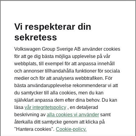
Vi respekterar din
sekretess
Disclaimers
Volkswagen Group Sverige AB använder cookies
för att ge dig bästa möjliga upplevelse på vår
Kontaktformulär
webbplats, till exempel för att anpassa innehåll
och annonser tillhandahålla funktioner för sociala
medier och för att analysera webbtrafiken. För
bästa användarupplevelse rekommenderar vi att
du samtycker till alla cookies, men du kan
självklart anpassa dem efter dina behov. Du kan
Se även
läsa
vår integritetspolicy
, en detaljerad
Bygg din bil
beskrivning av
alla cookies vi använder
samt
återkalla ditt samtycke genom att klicka på
Hitta återförsäljare
"Hantera cookies".
Cookie-policy.
Boka provkörning