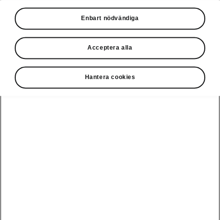
Våra erbjudanden
Enbart nödvändiga
Privatleasing online
Acceptera alla
Hantera cookies
Ladda elbil
Guide: Sveriges
publikt
bästa
laddstationer
Visa alla
Service och din
Ladda elbil
bil
bilar
hemma
Guide: Så
undviker du
fällorna när
Škoda Service
Peaq
Škoda
Powerpass
3 roadtrips i
Skadereparation
Epiq
Europa med elbil
MobilitetsGaranti
Enyaq
Milano Design
Köpa och leasa
Week
Originaldelar
Enyaq Coupé
RS
Köpa bil
Epiq Match
Vägassistans
Moments
Elroq