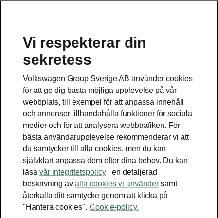
Vi respekterar din
sekretess
Disclaimers
Volkswagen Group Sverige AB använder cookies
för att ge dig bästa möjliga upplevelse på vår
Kontaktformulär
webbplats, till exempel för att anpassa innehåll
och annonser tillhandahålla funktioner för sociala
medier och för att analysera webbtrafiken. För
bästa användarupplevelse rekommenderar vi att
du samtycker till alla cookies, men du kan
självklart anpassa dem efter dina behov. Du kan
Se även
läsa
vår integritetspolicy
, en detaljerad
Bygg din bil
beskrivning av
alla cookies vi använder
samt
återkalla ditt samtycke genom att klicka på
Hitta återförsäljare
"Hantera cookies".
Cookie-policy.
Boka provkörning