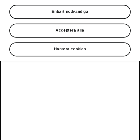
Våra erbjudanden
Enbart nödvändiga
Privatleasing online
Acceptera alla
Hantera cookies
Ladda elbil
Guide: Sveriges
publikt
bästa
laddstationer
Visa alla
Service och din
Ladda elbil
bil
bilar
hemma
Guide: Så
undviker du
fällorna när
Škoda Service
Peaq
Škoda
Powerpass
3 roadtrips i
Skadereparation
Epiq
Europa med elbil
MobilitetsGaranti
Enyaq
Milano Design
Köpa och leasa
Week
Originaldelar
Enyaq Coupé
RS
Köpa bil
Epiq Match
Vägassistans
Moments
Elroq