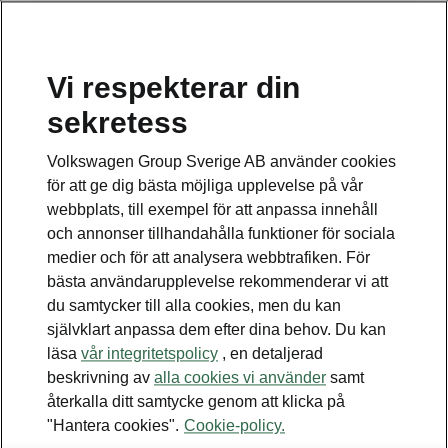
Vi respekterar din
sekretess
Disclaimers
Volkswagen Group Sverige AB använder cookies
för att ge dig bästa möjliga upplevelse på vår
Kontaktformulär
webbplats, till exempel för att anpassa innehåll
och annonser tillhandahålla funktioner för sociala
medier och för att analysera webbtrafiken. För
bästa användarupplevelse rekommenderar vi att
du samtycker till alla cookies, men du kan
självklart anpassa dem efter dina behov. Du kan
Se även
läsa
vår integritetspolicy
, en detaljerad
Bygg din bil
beskrivning av
alla cookies vi använder
samt
återkalla ditt samtycke genom att klicka på
Hitta återförsäljare
"Hantera cookies".
Cookie-policy.
Boka provkörning