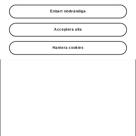
Våra erbjudanden
Enbart nödvändiga
Privatleasing online
Acceptera alla
Hantera cookies
Ladda elbil
Guide: Sveriges
publikt
bästa
laddstationer
Visa alla
Service och din
Ladda elbil
bil
bilar
hemma
Guide: Så
undviker du
fällorna när
Škoda Service
Peaq
Škoda
Powerpass
3 roadtrips i
Skadereparation
Epiq
Europa med elbil
MobilitetsGaranti
Enyaq
Milano Design
Köpa och leasa
Week
Originaldelar
Enyaq Coupé
RS
Köpa bil
Epiq Match
Vägassistans
Moments
Elroq