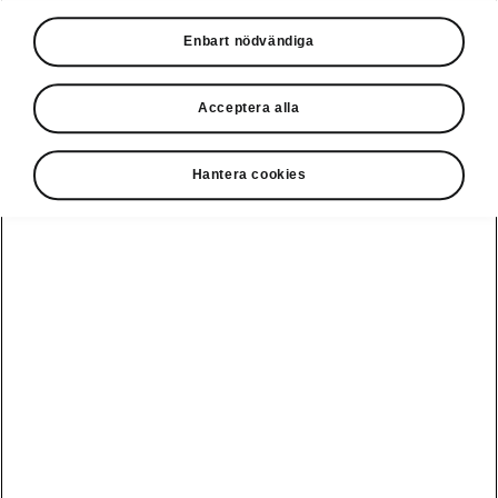
• Eluppvärmd vindruta
Enbart nödvändiga
• Stolsvärme i baksäten (gäller endast andra
sätesraden)
Acceptera alla
Hantera cookies
Disclaimers
Kontaktformulär
Se även