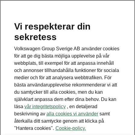
Vi respekterar din
sekretess
Detta är en undersida.
Volkswagen Group Sverige AB använder cookies
Gå tillbaka till huvudsidan
för att ge dig bästa möjliga upplevelse på vår
webbplats, till exempel för att anpassa innehåll
och annonser tillhandahålla funktioner för sociala
medier och för att analysera webbtrafiken. För
bästa användarupplevelse rekommenderar vi att
du samtycker till alla cookies, men du kan
självklart anpassa dem efter dina behov. Du kan
läsa
vår integritetspolicy
, en detaljerad
beskrivning av
alla cookies vi använder
samt
Standard för Sportline
återkalla ditt samtycke genom att klicka på
Vinter
"Hantera cookies".
Cookie-policy.