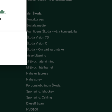
alla
Mer Škoda
m
Kontakta oss
Sociala medier
Framtidens Škoda – våra konceptbila
Škoda Vision 7S
Škoda Vision O
Škoda – Om vårt varumärke
Visselblåsning
Miljö och återvinning
Miljö och hållbarhet
Nyheter & press
Nyhetsbrev
Fordonsjobb inom Škoda
Sponsring: Ishockey
Sponsring: Cykling
Dieselfrågan
HVO100