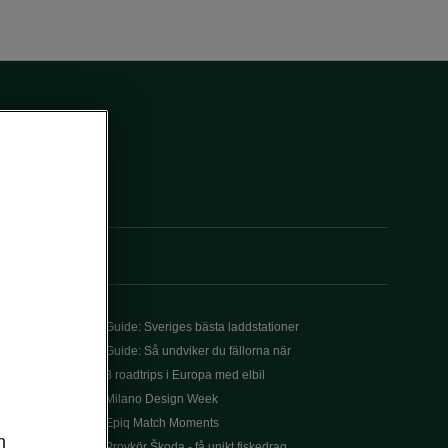
Guide: Sveriges bästa laddstationer
Guide: Så undviker du fällorna när
3 roadtrips i Europa med elbil
Milano Design Week
Epiq Match Moments
n
Provkör Škoda - få unikt fiskedrag