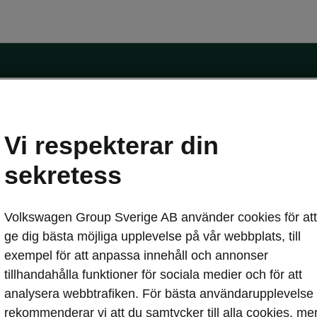
Vi respekterar din
sekretess
erbjudanden
Privatleasing online
Volkswagen Group Sverige AB använder cookies för att
blikt
Service och din bil
ge dig bästa möjliga upplevelse på vår webbplats, till
hemma
Škoda Service
exempel för att anpassa innehåll och annonser
pass
Skadereparation
tillhandahålla funktioner för sociala medier och för att
MobilitetsGaranti
analysera webbtrafiken. För bästa användarupplevelse
Originaldelar
asa
rekommenderar vi att du samtycker till alla cookies, me
Vägassistans