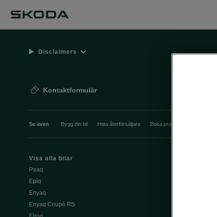
Disclaimers
Kontaktformulär
Se även
Bygg din bil
Hitta återförsäljare
Boka provkörning
Våra 
Visa alla bilar
Ladda elbil pu
Peaq
Ladda elbil 
Epiq
Škoda Power
Enyaq
Enyaq Coupé RS
Köpa och le
Elroq