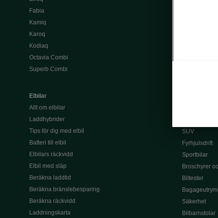
Köpa bil
Fabia
Begagnade bi
Kamiq
Privatleasa bi
Karoq
Välj rätt finan
Kodiaq
Leasing
Octavia Combi
Lån
Superb Combi
Serviceavtal 
Tjänstebil
Elbilar
Kombibilar
Allt om elbilar
Familjebilar
Laddhybrider
7-sitsig bil
Tips för dig med elbil
SUV
Batteri till elbil
Fyrhjulsdrift
Elbilars räckvidd
Sportbilar
Elbil med släp
Broschyrer och
Beräkna laddtid
Biltester
Beräkna bränslebesparing
Bagageutrym
Beräkna räckvidd
Säkerhet
Laddningskarta
Bilbarnstolar