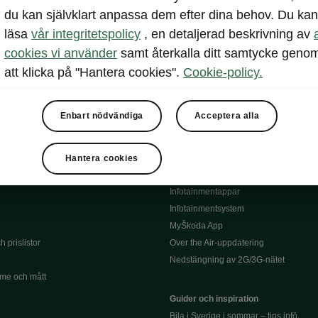
du kan självklart anpassa dem efter dina behov. Du kan
Serviceavtal
lar
läsa
vår integritetspolicy
, en detaljerad beskrivning av
Bli testpilot service
l
Däck
cookies vi använder
samt återkalla ditt samtycke geno
siering
Instruktionsbok till din Škoda
att klicka på "Hantera cookies".
Cookie-policy.
Återkallning
Information om batterier
och försäkring
Enbart nödvändiga
Acceptera alla
Garantier
Infotainment och appar
Hantera cookies
Škoda Connect
Infotainmentappar
Infotainmentsystem
MyŠkoda App
 prislistor
Over the Air-uppdatering
Nedstängning av 2G/3G-nätet
me och mått
Guider och inspiration
Bila i Sverige i sommar – tips infö