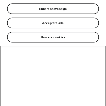
Privatleasing online
Enbart nödvändiga
Acceptera alla
Hantera cookies
Ladda elbil
Guide: Sveriges
publikt
bästa
laddstationer
Visa alla
Service och din
Ladda elbil
bil
bilar
hemma
Guide: Så
undviker du
fällorna när
Škoda Service
Peaq
Škoda
Powerpass
3 roadtrips i
Skadereparation
Epiq
Europa med elbil
MobilitetsGaranti
Enyaq
Milano Design
Köpa och leasa
Week
Originaldelar
Enyaq Coupé
RS
Köpa bil
Epiq Match
Vägassistans
Moments
Elroq
Begagnade bilar
Serviceavtal
Provkör Škoda -
Fabia
få unikt
Privatleasa bil
Bli testpilot