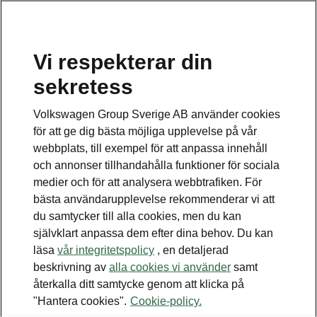
Vi respekterar din
Disclaimers
sekretess
Kontaktformulär
Volkswagen Group Sverige AB använder cookies
för att ge dig bästa möjliga upplevelse på vår
webbplats, till exempel för att anpassa innehåll
och annonser tillhandahålla funktioner för sociala
medier och för att analysera webbtrafiken. För
bästa användarupplevelse rekommenderar vi att
Se även
du samtycker till alla cookies, men du kan
Bygg din bil
självklart anpassa dem efter dina behov. Du kan
läsa
vår integritetspolicy
, en detaljerad
Hitta återförsäljare
beskrivning av
alla cookies vi använder
samt
återkalla ditt samtycke genom att klicka på
Boka provkörning
"Hantera cookies".
Cookie-policy.
Våra erbjudanden