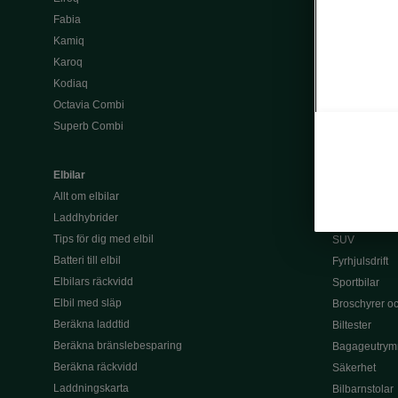
Köpa bil
Fabia
Begagnade bi
Kamiq
Privatleasa bi
Karoq
Välj rätt finan
Kodiaq
Leasing
Octavia Combi
Lån
Superb Combi
Serviceavtal 
Tjänstebil
Elbilar
Kombibilar
Allt om elbilar
Familjebilar
Laddhybrider
7-sitsig bil
Tips för dig med elbil
SUV
Batteri till elbil
Fyrhjulsdrift
Elbilars räckvidd
Sportbilar
Elbil med släp
Broschyrer och
Beräkna laddtid
Biltester
Beräkna bränslebesparing
Bagageutrym
Beräkna räckvidd
Säkerhet
Laddningskarta
Bilbarnstolar