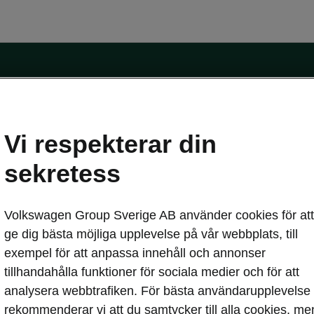
Vi respekterar din
sekretess
erbjudanden
Privatleasing online
Volkswagen Group Sverige AB använder cookies för att
blikt
Service och din bil
ge dig bästa möjliga upplevelse på vår webbplats, till
hemma
Škoda Service
exempel för att anpassa innehåll och annonser
pass
Skadereparation
tillhandahålla funktioner för sociala medier och för att
MobilitetsGaranti
analysera webbtrafiken. För bästa användarupplevelse
Originaldelar
asa
rekommenderar vi att du samtycker till alla cookies, me
Vägassistans