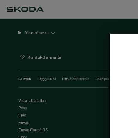
Disclaimers
Kontaktformulär
Se även
Bygg din bil
Hitta återförsäljare
Boka provkörning
Våra 
Visa alla bilar
Ladda elbil pu
Peaq
Ladda elbil 
Epiq
Škoda Power
Enyaq
Enyaq Coupé RS
Köpa och le
Elroq