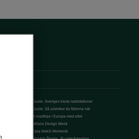
Guide: Sveriges bästa laddstationer
Guide: Så undviker du fällorna när
3 roadtrips i Europa med elbil
Milano Design Week
Epiq Match Moments
n
Provkör Škoda - få unikt fiskedrag