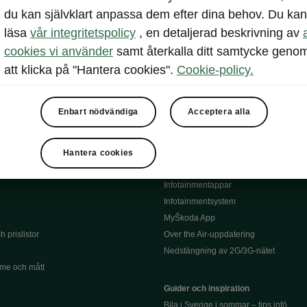
du kan självklart anpassa dem efter dina behov. Du kan
Serviceavtal
lar
läsa
vår integritetspolicy
, en detaljerad beskrivning av
Bli testpilot service
l
Däck
cookies vi använder
samt återkalla ditt samtycke geno
siering
Instruktionsbok till din Škoda
att klicka på "Hantera cookies".
Cookie-policy.
Återkallning
Information om batterier
och försäkring
Enbart nödvändiga
Acceptera alla
Garantier
Infotainment och appar
Hantera cookies
Škoda Connect
Infotainmentappar
Infotainmentsystem
MyŠkoda App
 prislistor
Over the Air-uppdatering
Nedstängning av 2G/3G-nätet
me och mått
Guider och inspiration
Bila i Sverige i sommar – tips infö