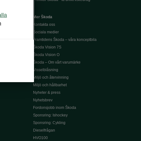
alla
Mer Škoda
m
Kontakta oss
Sociala medier
Framtidens Škoda – våra konceptbila
Škoda Vision 7S
Škoda Vision O
Škoda – Om vårt varumärke
Visselblåsning
Miljö och återvinning
Miljö och hållbarhet
Nyheter & press
Nyhetsbrev
Fordonsjobb inom Škoda
Sponsring: Ishockey
Sponsring: Cykling
Dieselfrågan
HVO100