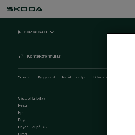
Disclaimers
Kontaktformulär
Se även
Bygg din bil
Hitta återförsäljare
Boka provkörning
Våra 
Visa alla bilar
Ladda elbil pu
Peaq
Ladda elbil 
Epiq
Škoda Power
Enyaq
Enyaq Coupé RS
Köpa och le
Elroq