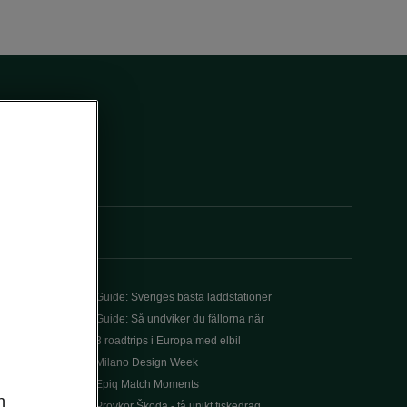
Guide: Sveriges bästa laddstationer
Guide: Så undviker du fällorna när
3 roadtrips i Europa med elbil
Milano Design Week
Epiq Match Moments
n
Provkör Škoda - få unikt fiskedrag