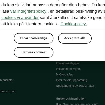
du kan självklart anpassa dem efter dina behov. Du kan
Serviceavtal
lar
läsa
vår integritetspolicy
, en detaljerad beskrivning av
Bli testpilot service
l
Däck
cookies vi använder
samt återkalla ditt samtycke geno
siering
Instruktionsbok till din Škoda
att klicka på "Hantera cookies".
Cookie-policy.
Återkallning
Information om batterier
och försäkring
Enbart nödvändiga
Acceptera alla
Garantier
Infotainment och appar
Hantera cookies
Škoda Connect
Infotainmentappar
Infotainmentsystem
MyŠkoda App
 prislistor
Over the Air-uppdatering
Nedstängning av 2G/3G-nätet
me och mått
Guider och inspiration
Bila i Sverige i sommar – tips infö