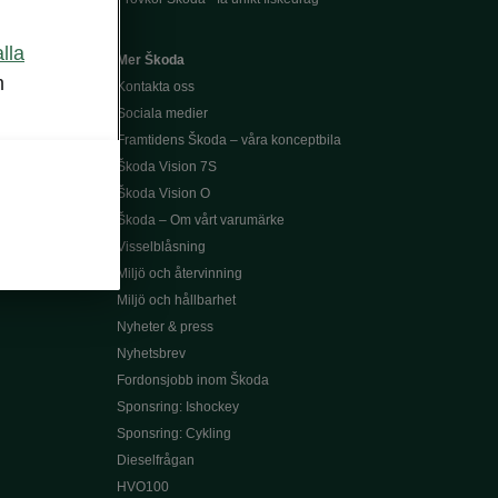
alla
Mer Škoda
m
Kontakta oss
Sociala medier
Framtidens Škoda – våra konceptbila
Škoda Vision 7S
Škoda Vision O
Škoda – Om vårt varumärke
Visselblåsning
Miljö och återvinning
Miljö och hållbarhet
Nyheter & press
Nyhetsbrev
Fordonsjobb inom Škoda
Sponsring: Ishockey
Sponsring: Cykling
Dieselfrågan
HVO100