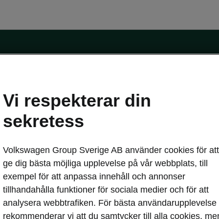
Vi respekterar din
sekretess
erbjudanden
Privatleasing online
Volkswagen Group Sverige AB använder cookies för att
blikt
Service och din bil
ge dig bästa möjliga upplevelse på vår webbplats, till
hemma
Škoda Service
exempel för att anpassa innehåll och annonser
pass
Skadereparation
tillhandahålla funktioner för sociala medier och för att
MobilitetsGaranti
analysera webbtrafiken. För bästa användarupplevelse
Originaldelar
asa
rekommenderar vi att du samtycker till alla cookies, me
Vägassistans