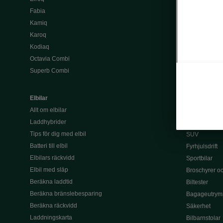
Köpa bil
Fabia
Begagnade bi
Kamiq
Privatleasa bi
Karoq
Välj rätt finan
Kodiaq
Leasing
Octavia Combi
Lån
Superb Combi
Serviceavtal 
Tjänstebil
Elbilar
Kombibilar
Allt om elbilar
Familjebilar
Laddhybrider
7-sitsig bil
Tips för dig med elbil
SUV
Batteri till elbil
Fyrhjulsdrift
Elbilars räckvidd
Sportbilar
Elbil med släp
Broschyrer och
Beräkna laddtid
Biltester
Beräkna bränslebesparing
Bagageutrym
Beräkna räckvidd
Säkerhet
Laddningskarta
Bilbarnstolar