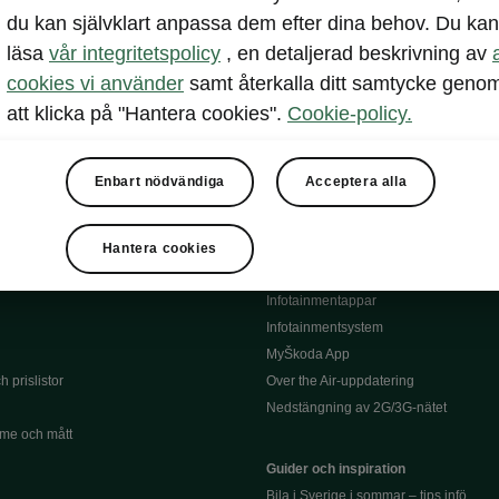
du kan självklart anpassa dem efter dina behov. Du kan
Serviceavtal
lar
läsa
vår integritetspolicy
, en detaljerad beskrivning av
Bli testpilot service
l
Däck
cookies vi använder
samt återkalla ditt samtycke geno
siering
Instruktionsbok till din Škoda
att klicka på "Hantera cookies".
Cookie-policy.
Återkallning
Information om batterier
och försäkring
Enbart nödvändiga
Acceptera alla
Garantier
Infotainment och appar
Hantera cookies
Škoda Connect
Infotainmentappar
Infotainmentsystem
MyŠkoda App
 prislistor
Over the Air-uppdatering
Nedstängning av 2G/3G-nätet
me och mått
Guider och inspiration
Bila i Sverige i sommar – tips infö