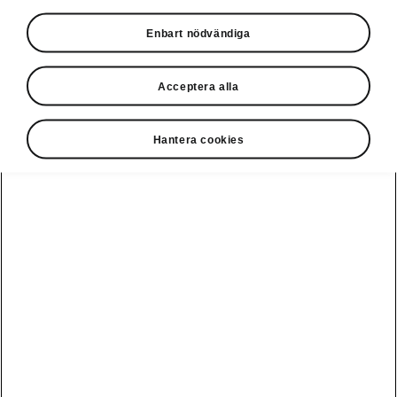
Privatleasing online
Enbart nödvändiga
Acceptera alla
Hantera cookies
Ladda elbil
Guide: Sveriges
publikt
bästa
laddstationer
Visa alla
Service och din
Ladda elbil
bil
bilar
hemma
Guide: Så
undviker du
fällorna när
Škoda Service
Peaq
Škoda
Powerpass
3 roadtrips i
Skadereparation
Epiq
Europa med elbil
MobilitetsGaranti
Enyaq
Milano Design
Köpa och leasa
Week
Originaldelar
Enyaq Coupé
RS
Köpa bil
Epiq Match
Vägassistans
Moments
Elroq
Begagnade bilar
Serviceavtal
Provkör Škoda -
Fabia
få unikt
Privatleasa bil
Bli testpilot