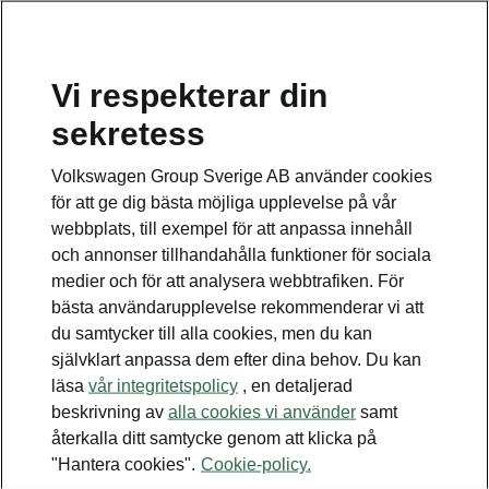
Vi respekterar din
Disclaimers
sekretess
Kontaktformulär
Volkswagen Group Sverige AB använder cookies
för att ge dig bästa möjliga upplevelse på vår
webbplats, till exempel för att anpassa innehåll
och annonser tillhandahålla funktioner för sociala
medier och för att analysera webbtrafiken. För
bästa användarupplevelse rekommenderar vi att
Se även
du samtycker till alla cookies, men du kan
Bygg din bil
självklart anpassa dem efter dina behov. Du kan
läsa
vår integritetspolicy
, en detaljerad
Hitta återförsäljare
beskrivning av
alla cookies vi använder
samt
återkalla ditt samtycke genom att klicka på
Boka provkörning
"Hantera cookies".
Cookie-policy.
Våra erbjudanden