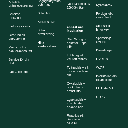
Bagageutrymme
Beräkna
Nedstängning av
och mått
Nyhetsbrev
bränslebesparing
2G/3G-nätet
Säkerhet
Fordonsjobb
Beräkna
inom Škoda
räckvidd
Bilbarnstolar
Sponsring:
Laddningskarta
Guider och
Ishockey
Boka
inspiration
provkörning
Over the air-
Sponsring:
uppdatering
Bila i Sverige i
Cykling
Hitta
sommar – tips
återförsäljare
infö
Malus, bidrag
Dieselfrågan
och fordonsskatt
Takboxguide –
välj rätt takbox
HVO100
Service för din
elbil
Tvättguide – så
WLTP
tar du hand om
Ladda din elbil
din
Information om
tillgänglighet
Cykelguide –
packa bilen
EU Data Act
smart infö
GDPR
Loppisguide –
våra bästa
second han
Roadtips på
Roadtrips – 3
olika bil