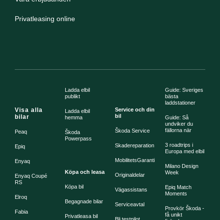
Privatleasing online
Ladda elbil
Guide: Sveriges
publikt
bästa
laddstationer
Visa alla
Service och din
Ladda elbil
bil
bilar
hemma
Guide: Så
undviker du
fällorna när
Škoda Service
Peaq
Škoda
Powerpass
3 roadtrips i
Skadereparation
Epiq
Europa med elbil
MobilitetsGaranti
Enyaq
Milano Design
Köpa och leasa
Week
Originaldelar
Enyaq Coupé
RS
Köpa bil
Epiq Match
Vägassistans
Moments
Elroq
Begagnade bilar
Serviceavtal
Provkör Škoda -
Fabia
få unikt
Privatleasa bil
Bli testpilot