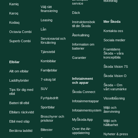
fiskedrag
service
Kamiq
Välj rätt
finansiering
Däck
Karoq
Leasing
Mer Škoda
Instruktionsbok
Kodiaq
till din Škoda
Lån
Kontakta oss
Octavia Combi
Återkallning
Serviceavtal och
Sociala medier
Superb Combi
försäkring
Information om
batterier
Framtidens
Tjänstebil
Škoda – våra
konceptbila
Garantier
Kombibilar
Elbilar
Škoda Vision 7S
Familjebilar
Allt om elbilar
Škoda Vision O
Infotainment
7-sitsig bil
Laddhybrider
och appar
Škoda – Om
SUV
vårt varumärke
Tips för dig med
Škoda Connect
elbil
Fyrhjulsdrift
Visselblåsning
Infotainmentappar
Batteri till elbil
Sportbilar
Miljö och
Infotainmentsystem
återvinning
Elbilars räckvidd
Broschyrer och
MyŠkoda App
prislistor
Miljö och
Elbil med släp
hållbarhet
Over the Air-
Biltester
Beräkna laddtid
uppdatering
Nyheter & press