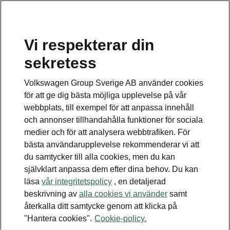
Vi respekterar din
Disclaimers
sekretess
Kontaktformulär
Volkswagen Group Sverige AB använder cookies
för att ge dig bästa möjliga upplevelse på vår
webbplats, till exempel för att anpassa innehåll
och annonser tillhandahålla funktioner för sociala
medier och för att analysera webbtrafiken. För
bästa användarupplevelse rekommenderar vi att
Se även
du samtycker till alla cookies, men du kan
Bygg din bil
självklart anpassa dem efter dina behov. Du kan
läsa
vår integritetspolicy
, en detaljerad
Hitta återförsäljare
beskrivning av
alla cookies vi använder
samt
återkalla ditt samtycke genom att klicka på
Boka provkörning
"Hantera cookies".
Cookie-policy.
Våra erbjudanden