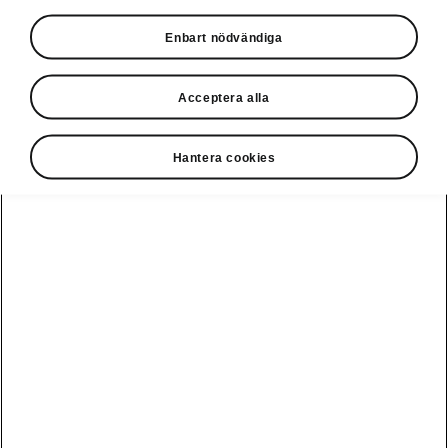
Privatleasing online
Enbart nödvändiga
Acceptera alla
Hantera cookies
Ladda elbil
Guide: Sveriges
publikt
bästa
laddstationer
Visa alla
Service och din
Ladda elbil
bil
bilar
hemma
Guide: Så
undviker du
fällorna när
Škoda Service
Peaq
Škoda
Powerpass
3 roadtrips i
Skadereparation
Epiq
Europa med elbil
MobilitetsGaranti
Enyaq
Milano Design
Köpa och leasa
Week
Originaldelar
Enyaq Coupé
RS
Köpa bil
Epiq Match
Vägassistans
Moments
Elroq
Begagnade bilar
Serviceavtal
Provkör Škoda -
Fabia
få unikt
Privatleasa bil
Bli testpilot