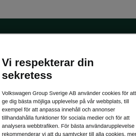
Vi respekterar din
sekretess
erbjudanden
Privatleasing online
Volkswagen Group Sverige AB använder cookies för att
blikt
Service och din bil
ge dig bästa möjliga upplevelse på vår webbplats, till
hemma
Škoda Service
exempel för att anpassa innehåll och annonser
pass
Skadereparation
tillhandahålla funktioner för sociala medier och för att
MobilitetsGaranti
analysera webbtrafiken. För bästa användarupplevelse
Originaldelar
asa
rekommenderar vi att du samtycker till alla cookies, me
Vägassistans