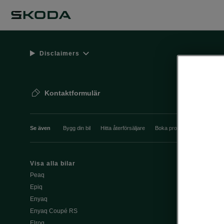
Disclaimers
Kontaktformulär
Se även
Bygg din bil
Hitta återförsäljare
Boka provkörning
Våra 
Visa alla bilar
Ladda elbil pu
Peaq
Ladda elbil 
Epiq
Škoda Power
Enyaq
Enyaq Coupé RS
Köpa och le
Elroq