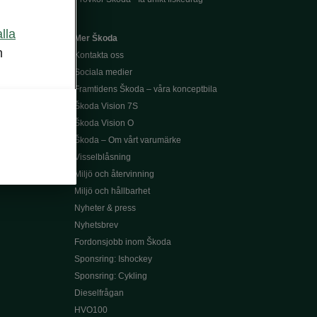
alla
Mer Škoda
m
Kontakta oss
Sociala medier
Framtidens Škoda – våra konceptbila
Škoda Vision 7S
Škoda Vision O
Škoda – Om vårt varumärke
Visselblåsning
Miljö och återvinning
Miljö och hållbarhet
Nyheter & press
Nyhetsbrev
Fordonsjobb inom Škoda
Sponsring: Ishockey
Sponsring: Cykling
Dieselfrågan
HVO100