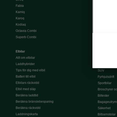
Köpa bil
Fabia
Begagnade bi
Kamiq
Privatleasa bi
Karoq
Välj rätt finan
Kodiaq
Leasing
Octavia Combi
Lån
Superb Combi
Serviceavtal 
Tjänstebil
Elbilar
Kombibilar
Allt om elbilar
Familjebilar
Laddhybrider
7-sitsig bil
Tips för dig med elbil
SUV
Batteri till elbil
Fyrhjulsdrift
Elbilars räckvidd
Sportbilar
Elbil med släp
Broschyrer och
Beräkna laddtid
Biltester
Beräkna bränslebesparing
Bagageutrym
Beräkna räckvidd
Säkerhet
Laddningskarta
Bilbarnstolar