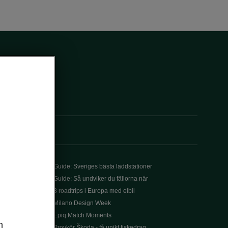
Guide: Sveriges bästa laddstationer
Guide: Så undviker du fällorna när
3 roadtrips i Europa med elbil
Milano Design Week
Epiq Match Moments
n
Provkör Škoda - få unikt fiskedrag