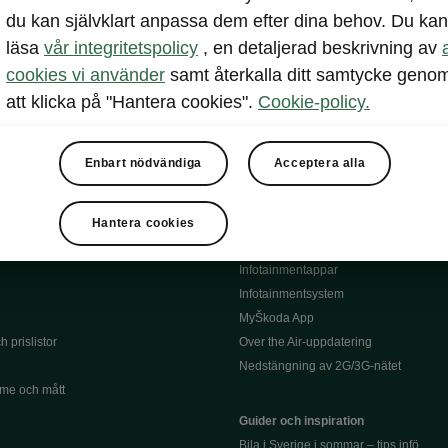
du kan självklart anpassa dem efter dina behov. Du kan
Serviceavtal
lar
läsa
vår integritetspolicy
, en detaljerad beskrivning av
Bli testpilot service
l
Däck
cookies vi använder
samt återkalla ditt samtycke geno
siering
Instruktionsbok till din Škoda
att klicka på "Hantera cookies".
Cookie-policy.
Återkallning
Information om batterier
och försäkring
Enbart nödvändiga
Acceptera alla
Garantier
Infotainment och appar
Hantera cookies
Škoda Connect
Infotainmentappar
Infotainmentsystem
MyŠkoda App
 prislistor
Over the Air-uppdatering
Nedstängning av 2G/3G-nätet
me och mått
Guider och inspiration
Bila i Sverige i sommar – tips infö