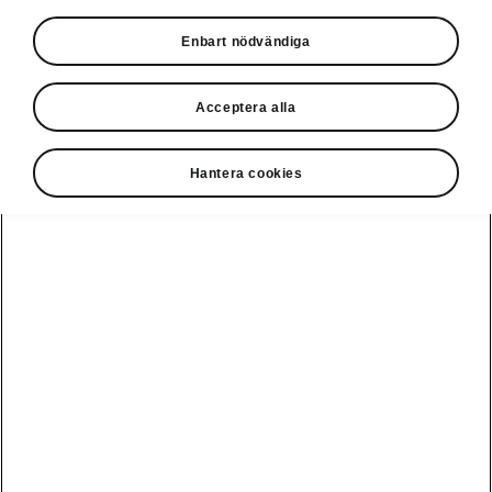
serviceplanering
Enbart nödvändiga
• Kontrollera dina aktiva varningslampor och
se vad de betyder i appen.
Acceptera alla
Hantera cookies
• Välj din favoritservicepartner. Låt Škodas
partners påminna dig när din bil behöver
service.