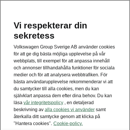
Vi respekterar din
sekretess
Detta är en undersida.
Volkswagen Group Sverige AB använder cookies
Gå tillbaka till huvudsidan
för att ge dig bästa möjliga upplevelse på vår
webbplats, till exempel för att anpassa innehåll
och annonser tillhandahålla funktioner för sociala
medier och för att analysera webbtrafiken. För
bästa användarupplevelse rekommenderar vi att
du samtycker till alla cookies, men du kan
självklart anpassa dem efter dina behov. Du kan
läsa
vår integritetspolicy
, en detaljerad
beskrivning av
alla cookies vi använder
samt
MyŠkoda App
återkalla ditt samtycke genom att klicka på
Fordonsdiagnos och
"Hantera cookies".
Cookie-policy.