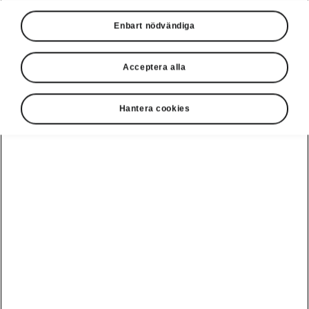
Enbart nödvändiga
Acceptera alla
Hantera cookies
Elroq RS – drivlina
Škoda Elroq RS tar elektrifierad prestanda till
nästa nivå med två elektriska motorer som
levererar imponerande 250 kW. Kraften
fördelas till alla fyra hjulen, vilket säkerställer
dynamisk acceleration, exceptionellt grepp och
perfekt balanserad hantering. Detta ger en