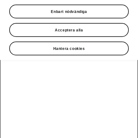
• Flexibelt bagagerumsgolv
Enbart nödvändiga
• Extra lastelement
• Förvaringslåda för baksätespassagerare
• Bagagerumsmatta, nålfilt
Acceptera alla
Hantera cookies
Disclaimers
Kontaktformulär
Se även