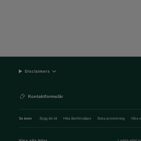
Disclaimers
Kontaktformulär
Se även
Bygg din bil
Hitta återförsäljare
Boka provkörning
Våra 
Visa alla bilar
Ladda elbil pu