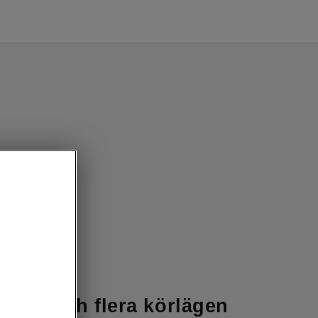
RS chassi
dring och flera körlägen