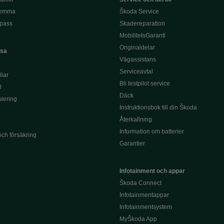
hemma
Škoda Service
pass
Skadereparation
MobilitetsGaranti
Originaldelar
asa
Vägassistans
Serviceavtal
lar
Bli testpilot service
l
Däck
siering
Instruktionsbok till din Škoda
Återkallning
Information om batterier
och försäkring
Garantier
Infotainment och appar
Škoda Connect
Infotainmentappar
Infotainmentsystem
MyŠkoda App