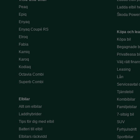
Peaq
Ladda elbil 
Epiq
Škoda Power
Enyaq
Enyaq Coupé RS
Köpa och le
Elroq
Köpa bil
Fabia
Begagnade bi
Kamiq
Privatleasa bi
Karoq
Välj rätt finan
Kodiaq
Leasing
Octavia Combi
Lån
Superb Combi
Serviceavtal 
Tjänstebil
Elbilar
Kombibilar
Allt om elbilar
Familjebilar
Laddhybrider
7-sitsig bil
Tips för dig med elbil
SUV
Batteri till elbil
Fyrhjulsdrift
Elbilars räckvidd
Sportbilar