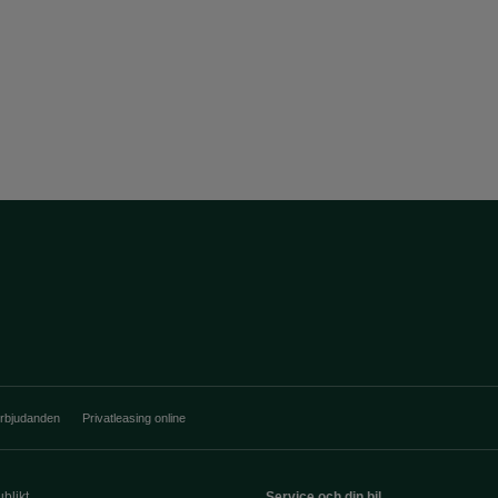
erbjudanden
Privatleasing online
blikt
Service och din bil