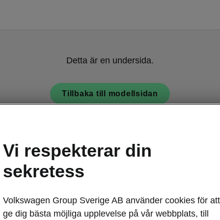
Detta är en undersida.
Tillbaka till modellsidan
Vi respekterar din
sekretess
Enyaq Coupé 
Volkswagen Group Sverige AB använder cookies för att
Sportfjä
ge dig bästa möjliga upplevelse på vår webbplats, till