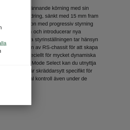
RS ger en spännande körning med sin
rade sportfjädring, sänkt med 15 mm fram
. I kombination med progressiv styrning
n
 kördynamiken och introducerar nya
per. Den nya styrinställningen tar hänsyn
alla
ika inställningen av RS-chassit för att skapa
m
styrkänsla, speciellt för mycket dynamiska
 med Driving Mode Select kan du utnyttja
dragläge som är skräddarsytt specifikt för
vilket ger optimal kontroll även under de
llandena.