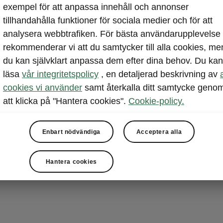
exempel för att anpassa innehåll och annonser
Enyaq Coupé 
tillhandahålla funktioner för sociala medier och för att
standardmonte
analysera webbtrafiken. För bästa användarupplevelse
och 10 mm bak
rekommenderar vi att du samtycker till alla cookies, me
förbättrar den
du kan självklart anpassa dem efter dina behov. Du kan
fordonsegenska
läsa
vår integritetspolicy
, en detaljerad beskrivning av
till den specif
cookies vi använder
samt återkalla ditt samtycke geno
en sportigare 
att klicka på "Hantera cookies".
Cookie-policy.
manövrar. Och
ett dedikerat 
Enbart nödvändiga
Acceptera alla
fyrhjulsdrift, 
svåraste förhå
Hantera cookies