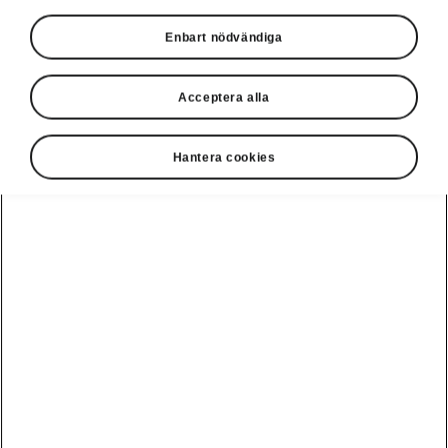
Enbart nödvändiga
Acceptera alla
Hantera cookies
Kamiq Monte Carlo - Säkerhetssystem
Lane Assist
Lane Assist hjälper till att hålla bilen i körfältet.
Om bilen kommer för nära någon av
körfältsmarkeringarna kommer systemet att
använda styrningskorrigering för att justera din
position. Lane Assist aktiveras vid hastigheter