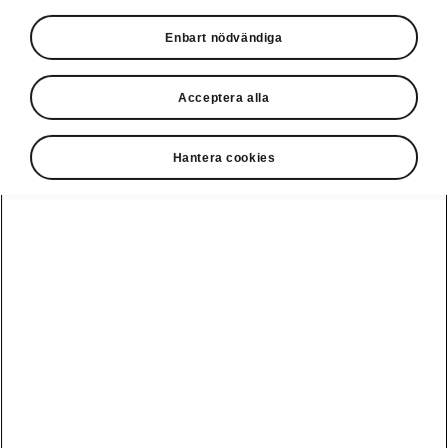
Enbart nödvändiga
Acceptera alla
Hantera cookies
Škoda Karoq - Smart bagage
Flexibelt bagageutrymme
Det justerbara bagageutrymmet gör att du kan
dela upp bagaget i två olika lägen. Dra helt
enkelt ut lastgolvet för att få ännu mer utrymme.