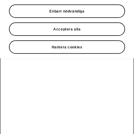
Enbart nödvändiga
Acceptera alla
Hantera cookies
Kodiaq iV - Flexibelt bagageutrymme
Lastelement
I sann Škoda-anda har nya Škoda Kodiaq
många praktiska lösningar även i
bagageutrymmet. Lasthållarna ser till att dina
saker håller sig på plats och inte glider runt.
När de inte används kan de enkelt fällas ihop