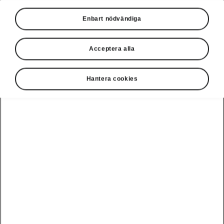
Enbart nödvändiga
Acceptera alla
Hantera cookies
Kodiaq iV - Fördelarna med eMobilitet
eMobility i full gång
Infrastrukturen för elbilar växer dag för dag.
Tack vare Powerpass, en offentlig
laddningslösning för elektriska Škoda-kunder,
kan du ladda var som helst i vårt nätverk med
ett enda kort och app.