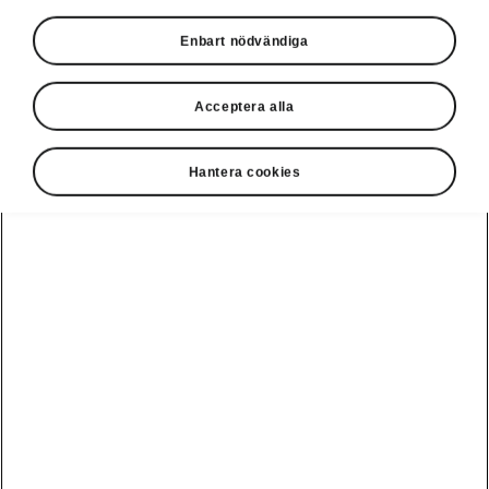
Enbart nödvändiga
Acceptera alla
Hantera cookies
Škoda Octavia Combi - komfortfunktioner
KESSY
Du behöver inte längre hålla i din nyckel för att
öppna och låsa din bil. Den avancerade
KESSY-funktionen låser automatiskt upp
Octavia Combi RS när du närmar dig med
nyckeln och låser automatiskt bilen när du går