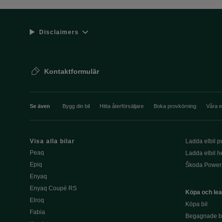
Disclaimers
Kontaktformulär
Se även
Bygg din bil
Hitta återförsäljare
Boka provkörning
Våra 
Visa alla bilar
Ladda elbil pu
Peaq
Ladda elbil 
Epiq
Škoda Power
Enyaq
Enyaq Coupé RS
Köpa och le
Elroq
Köpa bil
Fabia
Begagnade bi