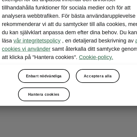
infotai
tillhandahålla funktioner för sociala medier och för att
analysera webbtrafiken. För bästa användarupplevelse
Octavia erbju
rekommenderar vi att du samtycker till alla cookies, me
inklusive disp
du kan självklart anpassa dem efter dina behov. Du kan
navigering, F
läsa
vår integritetspolicy
, en detaljerad beskrivning av
eller onlinera
cookies vi använder
samt återkalla ditt samtycke geno
Sound System 
att klicka på "Hantera cookies".
Cookie-policy.
som tillval.
Enbart nödvändiga
Acceptera alla
Hantera cookies