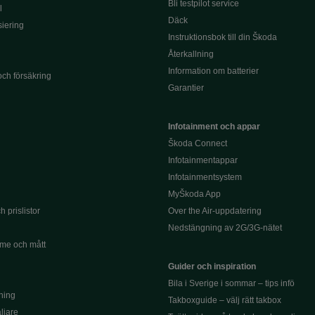
Bli testpilot service
l
Däck
siering
Instruktionsbok till din Škoda
Återkallning
Information om batterier
och försäkring
Garantier
Infotainment och appar
Škoda Connect
Infotainmentappar
Infotainmentsystem
MyŠkoda App
 prislistor
Over the Air-uppdatering
Nedstängning av 2G/3G-nätet
me och mått
Guider och inspiration
Bila i Sverige i sommar – tips infö
ning
Takboxguide – välj rätt takbox
äljare