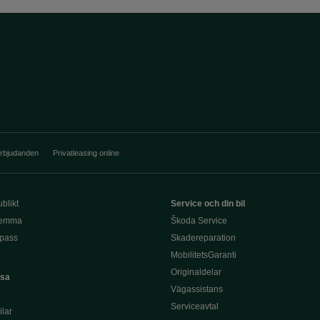
erbjudanden
Privatleasing online
blikt
Service och din bil
hemma
Škoda Service
pass
Skadereparation
MobilitetsGaranti
Originaldelar
asa
Vägassistans
Serviceavtal
lar