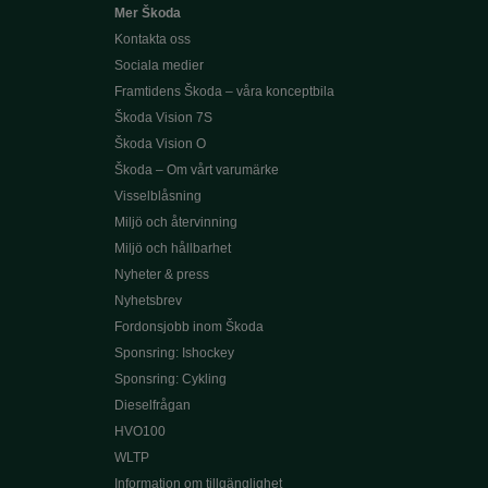
Mer Škoda
Kontakta oss
Sociala medier
Framtidens Škoda – våra konceptbila
Škoda Vision 7S
Škoda Vision O
Škoda – Om vårt varumärke
Visselblåsning
Miljö och återvinning
Miljö och hållbarhet
Nyheter & press
Nyhetsbrev
Fordonsjobb inom Škoda
Sponsring: Ishockey
Sponsring: Cykling
Dieselfrågan
HVO100
WLTP
Information om tillgänglighet