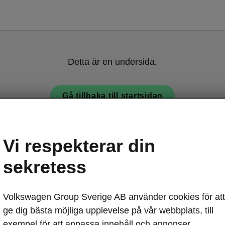
Detta är en undersida.
Gå tillbaka till startsidan
Vi respekterar din
sekretess
Volkswagen Group Sverige AB använder cookies för att
Octavia Combi 
ge dig bästa möjliga upplevelse på vår webbplats, till
Toppmo
exempel för att anpassa innehåll och annonser