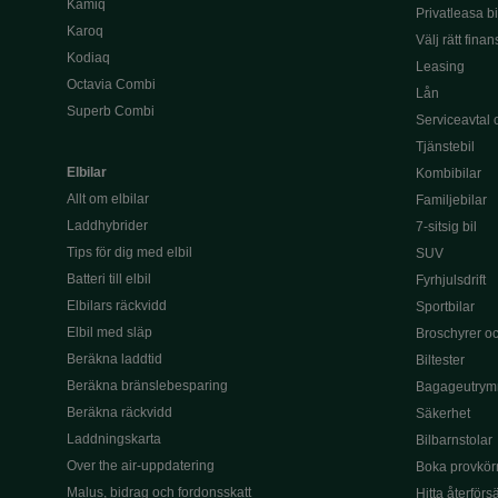
Kamiq
Privatleasa bi
Karoq
Välj rätt finan
Kodiaq
Leasing
Octavia Combi
Lån
Superb Combi
Serviceavtal 
Tjänstebil
Elbilar
Kombibilar
Allt om elbilar
Familjebilar
Laddhybrider
7-sitsig bil
Tips för dig med elbil
SUV
Batteri till elbil
Fyrhjulsdrift
Elbilars räckvidd
Sportbilar
Elbil med släp
Broschyrer och
Beräkna laddtid
Biltester
Beräkna bränslebesparing
Bagageutrym
Beräkna räckvidd
Säkerhet
Laddningskarta
Bilbarnstolar
Over the air-uppdatering
Boka provkör
Malus, bidrag och fordonsskatt
Hitta återförs