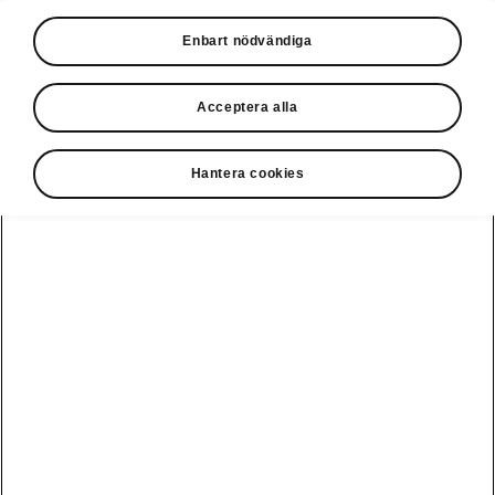
• 13" infotainment system display
Enbart nödvändiga
• Navigation
• Displayrengöring
• Head-up display
Acceptera alla
Hantera cookies
Disclaimers
Kontaktformulär
Se även