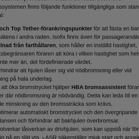
ssystemen finns följande funktioner tillgängliga som sta
al:
- och Top Tether-förankringspunkter
för att fästa en ba
sätena i andra raden. Isofix finns även för passagerarsät
illnad från farthållaren
, som håller en inställd hastighet, t
tsbegränsaren föraren att köra i vilken hastighet som hel
 inte mer än, det fördefinierade värdet.
rhindrar att hjulen låser sig vid nödbromsning eller vid
ing på hala underlag.
att öka bromstrycket hjälper
HBA bromsassistent
förar
ner där nödbromsning är nödvändig. Detta kan leda till en
e minskning av den bromssträcka som krävs.
timerar automatiskt bromstrycket och den övergripande
ansen och förhindrar att bakhjulen överbromsar.
tverkar låsverkan av drivhjulen, som kan uppstå när fö
n på en slät yta. › ASR säkerställer mjuk start och accel