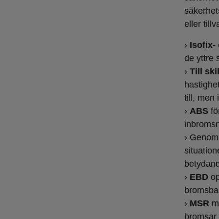
säkerhet
eller tillv
›
Isofix
de yttre 
›
Till sk
hastighe
till, men
›
ABS
fö
inbromsn
› Genom 
situatio
betydand
›
EBD
op
bromsbal
›
MSR
mo
bromsar i