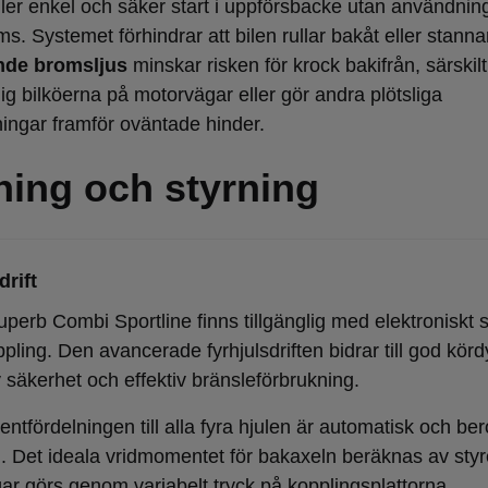
ller enkel och säker start i uppförsbacke utan användnin
. Systemet förhindrar att bilen rullar bakåt eller stanna
nde bromsljus
minskar risken för krock bakifrån, särskil
ig bilköerna på motorvägar eller gör andra plötsliga
ingar framför oväntade hinder.
ning och styrning
drift
perb Combi Sportline finns tillgänglig med elektroniskt s
pling. Den avancerade fyrhjulsdriften bidrar till god kör
 säkerhet och effektiv bränsleförbrukning.
tfördelningen till alla fyra hjulen är automatisk och ber
n. Det ideala vridmomentet för bakaxeln beräknas av sty
gar görs genom variabelt tryck på kopplingsplattorna.