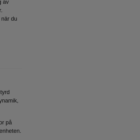
g av
r.
t när du
tyrd
dynamik,
or på
renheten.