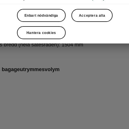
es höjd: 1049 mm
Enbart nödvändiga
Acceptera alla
s bredd (hela sätesraden): 1508 mm
s höjd: 1008 mm
Hantera cookies
s bredd (hela sätesraden): 1504 mm
s bagageutrymmesvolym