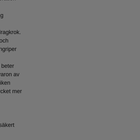
åg
dragkrok.
 och
ngriper
 beter
varon av
miken
ycket mer
 säkert