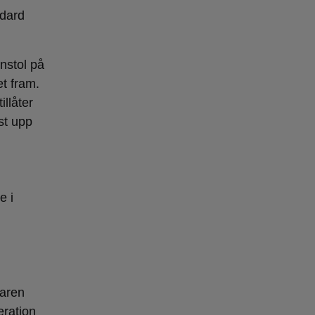
ndard
rnstol på
et fram.
illåter
st upp
e i
raren
eration