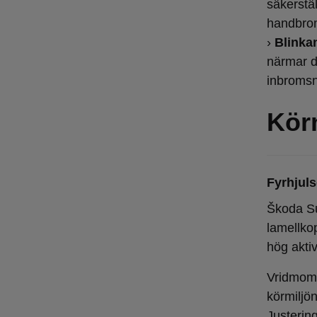
säkerstä
handbroms
›
Blinka
närmar d
inbromsn
Kör
Fyrhjuls
Škoda Su
lamellkop
hög aktiv
Vridmomen
körmiljö
Justerin