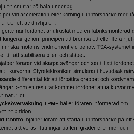
hjulen snurrar på hala underlag.
lper vid acceleration eller körning i uppförsbacke med l
 under ett av drivhjulen.
ngerar när fordonet är utrustat med en fabriksmonterad 
 fungerar genom principen att bromsa ett eller flera hjul
t minska motorns vridmoment vid behov. TSA-systemet i
er till att stabilisera bilen och släpet.
jälper föraren vid skarpa svängar och ser till att fordonet
alt i kurvorna. Styrelektroniken simulerar i huvudsak när
åsande differential för att förbättra greppet och kördyna
ängar. Som ett resultat kommer fordonet att ta kurvor m
h naturligt.
ycksövervakning TPM+
håller föraren informerad om
et hela tiden.
old Contro
l hjälper förare att starta i uppförsbacke på ett
temet aktiveras i lutningar på fem grader eller mer och