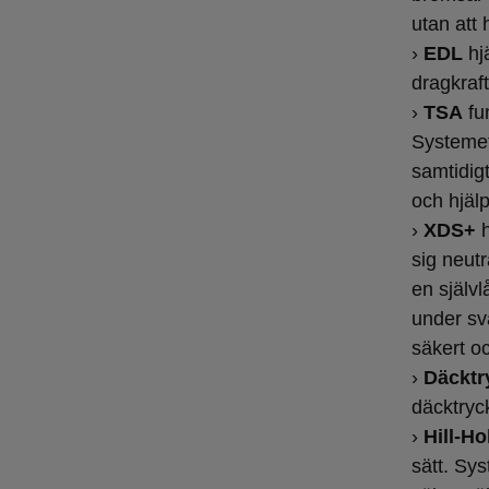
utan att 
›
EDL
hjä
dragkraft
›
TSA
fu
Systemet
samtidig
och hjälp
›
XDS+
h
sig neutr
en självl
under sv
säkert oc
›
Däcktr
däcktryck
›
Hill-H
sätt. Sys