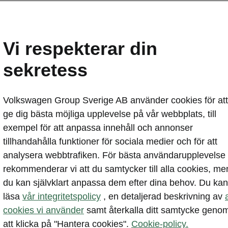
 specifikationer
erb Combi Sportline
Vi respekterar din
ns mått
sekretess
Volkswagen Group Sverige AB använder cookies för att
Combi Sportlines yttre mått
ge dig bästa möjliga upplevelse på vår webbplats, till
exempel för att anpassa innehåll och annonser
4902 mm
tillhandahålla funktioner för sociala medier och för att
471 mm (11 mm lägre än Superb Combi)
analysera webbtrafiken. För bästa användarupplevelse
rekommenderar vi att du samtycker till alla cookies, me
2090 mm
du kan självklart anpassa dem efter dina behov. Du kan
läsa
vår integritetspolicy
, en detaljerad beskrivning av
cookies vi använder
samt återkalla ditt samtycke geno
 inre mått
att klicka på "Hantera cookies".
Cookie-policy.