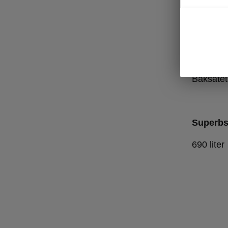
Framsät
Framsäte
Baksäte
Baksätet
Superb
690 liter