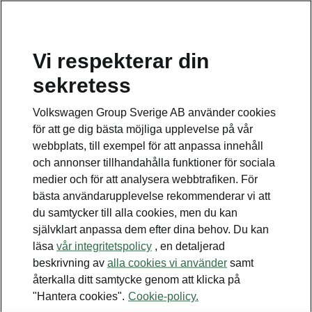
Vi respekterar din
Disclaimers
sekretess
Kontaktformulär
Volkswagen Group Sverige AB använder cookies
för att ge dig bästa möjliga upplevelse på vår
webbplats, till exempel för att anpassa innehåll
och annonser tillhandahålla funktioner för sociala
medier och för att analysera webbtrafiken. För
bästa användarupplevelse rekommenderar vi att
Se även
du samtycker till alla cookies, men du kan
Bygg din bil
självklart anpassa dem efter dina behov. Du kan
läsa
vår integritetspolicy
, en detaljerad
Hitta återförsäljare
beskrivning av
alla cookies vi använder
samt
återkalla ditt samtycke genom att klicka på
Boka provkörning
"Hantera cookies".
Cookie-policy.
Våra erbjudanden