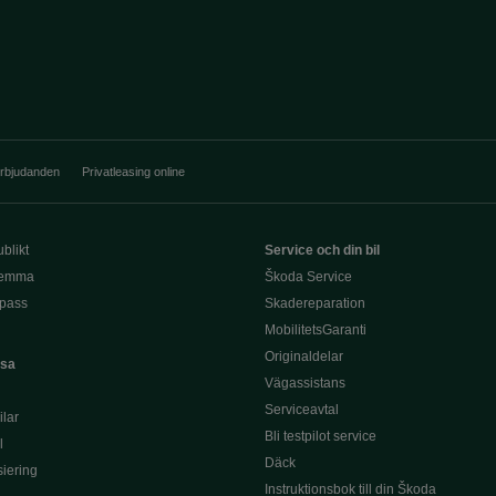
erbjudanden
Privatleasing online
blikt
Service och din bil
hemma
Škoda Service
pass
Skadereparation
MobilitetsGaranti
Originaldelar
asa
Vägassistans
Serviceavtal
lar
Bli testpilot service
l
Däck
siering
Instruktionsbok till din Škoda