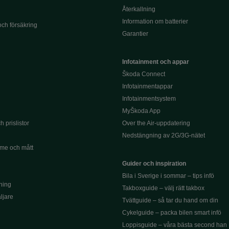
Återkallning
Information om batterier
och försäkring
Garantier
Infotainment och appar
Škoda Connect
Infotainmentappar
Infotainmentsystem
MyŠkoda App
 prislistor
Over the Air-uppdatering
Nedstängning av 2G/3G-nätet
me och mått
Guider och inspiration
Bila i Sverige i sommar – tips infö
ning
Takboxguide – välj rätt takbox
äljare
Tvättguide – så tar du hand om din
Cykelguide – packa bilen smart infö
Loppisguide – våra bästa second han