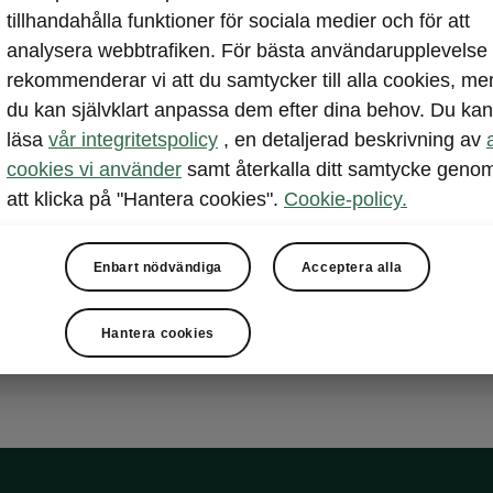
tillhandahålla funktioner för sociala medier och för att
Med det variab
analysera webbtrafiken. För bästa användarupplevelse
bagageutrymmet
rekommenderar vi att du samtycker till alla cookies, me
för att sätta d
du kan självklart anpassa dem efter dina behov. Du kan
behändigt last
läsa
vår integritetspolicy
, en detaljerad beskrivning av
lastgolv med do
cookies vi använder
samt återkalla ditt samtycke geno
plastgolv med 
att klicka på "Hantera cookies".
Cookie-policy.
Enbart nödvändiga
Acceptera alla
Hantera cookies