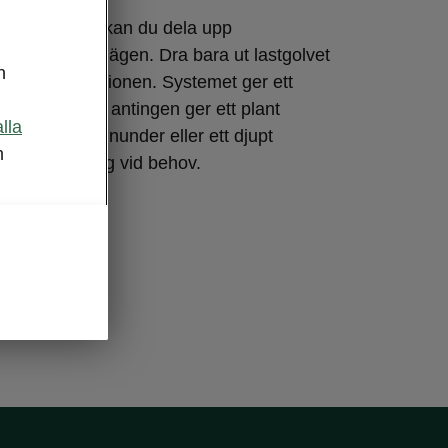
la lastgolvet kan du dela upp
 i två olika lägen. Dra bara ut lastgolvet
n
et i nedre positionen. Systemet ger ett
utrymme som antingen ger ett plant
alla
ld förvaring inunder eller ett djupt
m
ökad förvaring vid behov.