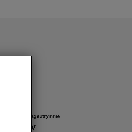
 Flexibelt bagageutrymme
t lastgolv