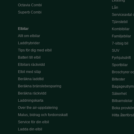
Leasing
Octavia Combi
Lån
Superb Combi
Serviceavtal 
Tjänstebil
Elbilar
Kombibilar
Allt om elbilar
Familjebilar
Laddhybrider
7-sitsig bil
Tips för dig med elbil
SUV
Batteri till elbil
Fyrhjulsdrift
Elbilars räckvidd
Sportbilar
Elbil med släp
Broschyrer och
Beräkna laddtid
Biltester
Beräkna bränslebesparing
Bagageutrym
Beräkna räckvidd
Säkerhet
Laddningskarta
Bilbarnstolar
Over the air-uppdatering
Boka provkör
Malus, bidrag och fordonsskatt
Hitta återförs
Service för din elbil
Ladda din elbil