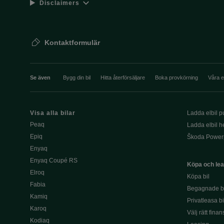
Disclaimers
Kontaktformulär
Se även
Bygg din bil
Hitta återförsäljare
Boka provkörning
Våra 
Visa alla bilar
Ladda elbil pu
Peaq
Ladda elbil 
Epiq
Škoda Power
Enyaq
Enyaq Coupé RS
Köpa och le
Elroq
Köpa bil
Fabia
Begagnade bi
Kamiq
Privatleasa bi
Karoq
Välj rätt finan
Kodiaq