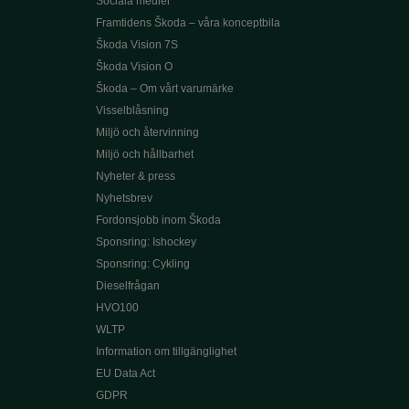
Sociala medier
Framtidens Škoda – våra konceptbila
Škoda Vision 7S
Škoda Vision O
Škoda – Om vårt varumärke
Visselblåsning
Miljö och återvinning
Miljö och hållbarhet
Nyheter & press
Nyhetsbrev
Fordonsjobb inom Škoda
Sponsring: Ishockey
Sponsring: Cykling
Dieselfrågan
HVO100
WLTP
Information om tillgänglighet
EU Data Act
GDPR