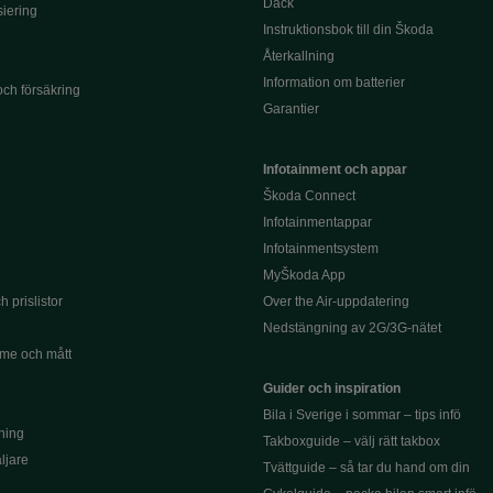
Däck
siering
Instruktionsbok till din Škoda
Återkallning
Information om batterier
och försäkring
Garantier
Infotainment och appar
Škoda Connect
Infotainmentappar
Infotainmentsystem
MyŠkoda App
 prislistor
Over the Air-uppdatering
Nedstängning av 2G/3G-nätet
me och mått
Guider och inspiration
Bila i Sverige i sommar – tips infö
ning
Takboxguide – välj rätt takbox
äljare
Tvättguide – så tar du hand om din