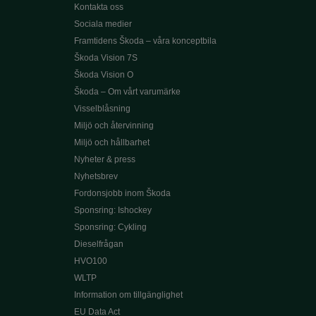
Kontakta oss
Sociala medier
Framtidens Škoda – våra konceptbila
Škoda Vision 7S
Škoda Vision O
Škoda – Om vårt varumärke
Visselblåsning
Miljö och återvinning
Miljö och hållbarhet
Nyheter & press
Nyhetsbrev
Fordonsjobb inom Škoda
Sponsring: Ishockey
Sponsring: Cykling
Dieselfrågan
HVO100
WLTP
Information om tillgänglighet
EU Data Act