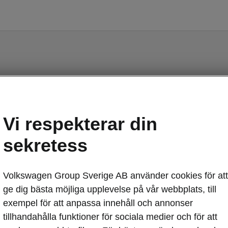
Något gick fel
Vi respekterar din
Ett fel inträffade. Vi jobbar hårt för att lösa det. Försök
igen senare.
sekretess
Försök igen
Volkswagen Group Sverige AB använder cookies för att
ge dig bästa möjliga upplevelse på vår webbplats, till
exempel för att anpassa innehåll och annonser
tillhandahålla funktioner för sociala medier och för att