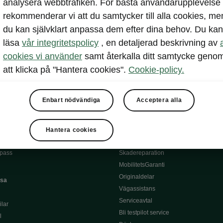
analysera webbtrafiken. För bästa användarupplevelse
rekommenderar vi att du samtycker till alla cookies, me
du kan självklart anpassa dem efter dina behov. Du kan
läsa
vår integritetspolicy
, en detaljerad beskrivning av
cookies vi använder
samt återkalla ditt samtycke geno
att klicka på "Hantera cookies".
Cookie-policy.
erbjudanden
Privatleasing online
Enbart nödvändiga
Acceptera alla
blikt
Service och din bil
Hantera cookies
hemma
Škoda Service
pass
Skadereparation
MobilitetsGaranti
Originaldelar
asa
Vägassistans
Serviceavtal
lar
Bli testpilot service
l