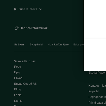
Disclaimers
Kontaktformulär
Se även
Bygg din bil
Hitta återförsäljare
Boka provkörning
Våra 
Visa alla bilar
Ladda elbil pu
Peaq
Ladda elbil 
Epiq
Škoda Power
Enyaq
Enyaq Coupé RS
Köpa och le
Elroq
Köpa bil
Fabia
Begagnade bi
Kamiq
Privatleasa bi