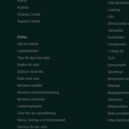
Karoq
Välj rätt finan
Kodiaq
Leasing
Octavia Combi
Lån
Superb Combi
Serviceavtal 
Tjänstebil
Elbilar
Kombibilar
Allt om elbilar
Familjebilar
Laddhybrider
7-sitsig bil
Tips för dig med elbil
SUV
Batteri till elbil
Fyrhjulsdrift
Elbilars räckvidd
Sportbilar
Elbil med släp
Broschyrer och
Beräkna laddtid
Biltester
Beräkna bränslebesparing
Bagageutrym
Beräkna räckvidd
Säkerhet
Laddningskarta
Bilbarnstolar
Over the air-uppdatering
Boka provkör
Malus, bidrag och fordonsskatt
Hitta återförs
Service för din elbil