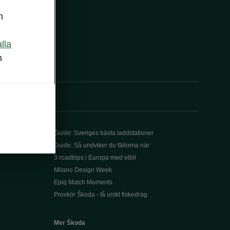
n
alla
m
Guide: Sveriges bästa laddstationer
Guide: Så undviker du fällorna när
3 roadtrips i Europa med elbil
Milano Design Week
Epiq Match Moments
Provkör Škoda - få unikt fiskedrag
Mer Škoda