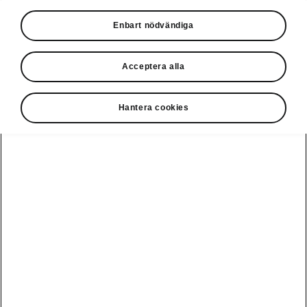
• Bagagenät
Enbart nödvändiga
• Krokar i bagaget
Acceptera alla
• Lastelement
Hantera cookies
Disclaimers
Kontaktformulär