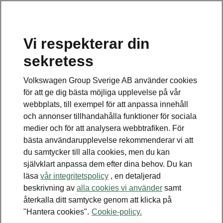
Vi respekterar din
sekretess
Detta är en undersida.
Volkswagen Group Sverige AB använder cookies
Tillbaka till huvudsidan
för att ge dig bästa möjliga upplevelse på vår
webbplats, till exempel för att anpassa innehåll
och annonser tillhandahålla funktioner för sociala
medier och för att analysera webbtrafiken. För
bästa användarupplevelse rekommenderar vi att
du samtycker till alla cookies, men du kan
självklart anpassa dem efter dina behov. Du kan
läsa
vår integritetspolicy
, en detaljerad
beskrivning av
alla cookies vi använder
samt
Kodiaq
återkalla ditt samtycke genom att klicka på
Simply Clever
"Hantera cookies".
Cookie-policy.