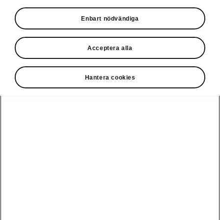
Škoda satsar stort på sitt modellprogram där
Enbart nödvändiga
flera av modellerna får nya utseenden och
funktioner. Den omtyckta Kamiq genomgår en
Acceptera alla
omfattande uppdatering nästa år, vilket
innefattar en rad spännande uppgraderingar
inom både design och prestanda. Samtidigt gör
Hantera cookies
helt nya versioner av Superb och Kodiaq en
förtäckt debut, båda med ökat utrymme och
förhöjd komfort.
Nu får den populära kompakta
SUV:en Kamiq
en omfattande
uppdatering, fyra år efter sin initiala
lansering. Detta inkluderar en ny,