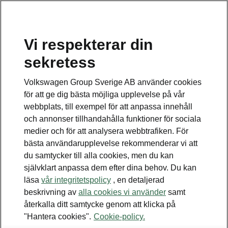
Vi respekterar din
sekretess
Volkswagen Group Sverige AB använder cookies
för att ge dig bästa möjliga upplevelse på vår
webbplats, till exempel för att anpassa innehåll
och annonser tillhandahålla funktioner för sociala
medier och för att analysera webbtrafiken. För
bästa användarupplevelse rekommenderar vi att
du samtycker till alla cookies, men du kan
självklart anpassa dem efter dina behov. Du kan
läsa
vår integritetspolicy
, en detaljerad
Škoda förnyar stora delar av
beskrivning av
alla cookies vi använder
samt
sin modellportfölj
återkalla ditt samtycke genom att klicka på
"Hantera cookies".
Cookie-policy.
2023-08-17T11:49:02.271+00:00