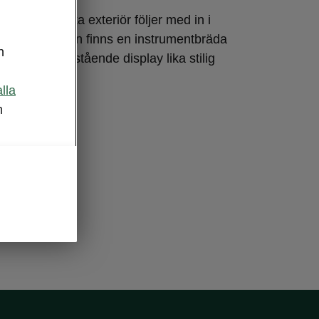
och praktiska exteriör följer med in i
ymliga interiören finns en instrumentbräda
n
ag och en fristående display lika stilig
l.
alla
m