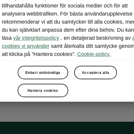
tillhandahålla funktioner för sociala medier och för att
Kamiqs snygga 
analysera webbtrafiken. För bästa användarupplevelse
bilen. I den r
rekommenderar vi att du samtycker till alla cookies, me
med mjuka insl
du kan självklart anpassa dem efter dina behov. Du kan
som funktionel
läsa
vår integritetspolicy
, en detaljerad beskrivning av
cookies vi använder
samt återkalla ditt samtycke geno
att klicka på "Hantera cookies".
Cookie-policy.
Enbart nödvändiga
Acceptera alla
Hantera cookies