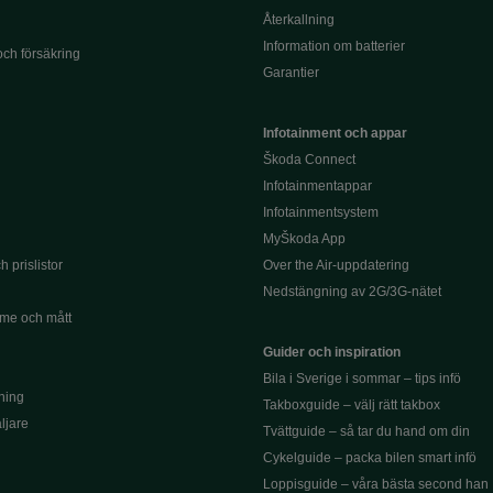
Återkallning
Information om batterier
och försäkring
Garantier
Infotainment och appar
Škoda Connect
Infotainmentappar
Infotainmentsystem
MyŠkoda App
 prislistor
Over the Air-uppdatering
Nedstängning av 2G/3G-nätet
me och mått
Guider och inspiration
Bila i Sverige i sommar – tips infö
ning
Takboxguide – välj rätt takbox
äljare
Tvättguide – så tar du hand om din
Cykelguide – packa bilen smart infö
Loppisguide – våra bästa second han