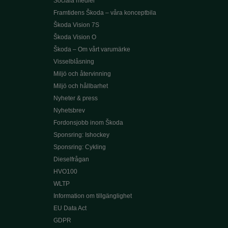
Sociala medier
Framtidens Škoda – våra konceptbila
Škoda Vision 7S
Škoda Vision O
Škoda – Om vårt varumärke
Visselblåsning
Miljö och återvinning
Miljö och hållbarhet
Nyheter & press
Nyhetsbrev
Fordonsjobb inom Škoda
Sponsring: Ishockey
Sponsring: Cykling
Dieselfrågan
HVO100
WLTP
Information om tillgänglighet
EU Data Act
GDPR