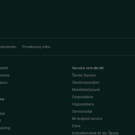
erbjudanden
Privatleasing online
blikt
Service och din bil
hemma
Škoda Service
pass
Skadereparation
MobilitetsGaranti
Originaldelar
asa
Vägassistans
Serviceavtal
lar
Bli testpilot service
l
Däck
siering
Instruktionsbok till din Škoda