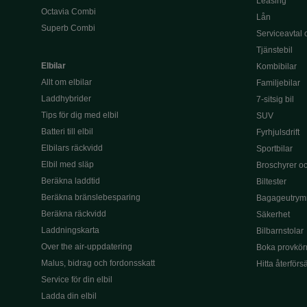
Leasing
Octavia Combi
Lån
Superb Combi
Serviceavtal 
Tjänstebil
Elbilar
Kombibilar
Allt om elbilar
Familjebilar
Laddhybrider
7-sitsig bil
Tips för dig med elbil
SUV
Batteri till elbil
Fyrhjulsdrift
Elbilars räckvidd
Sportbilar
Elbil med släp
Broschyrer och
Beräkna laddtid
Biltester
Beräkna bränslebesparing
Bagageutrym
Beräkna räckvidd
Säkerhet
Laddningskarta
Bilbarnstolar
Over the air-uppdatering
Boka provkör
Malus, bidrag och fordonsskatt
Hitta återförs
Service för din elbil
Ladda din elbil