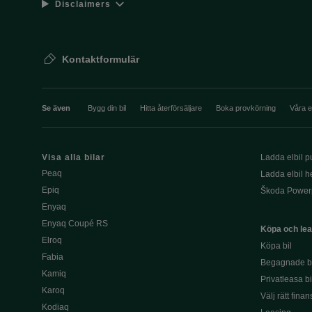
Disclaimers
Kontaktformulär
Se även
Bygg din bil
Hitta återförsäljare
Boka provkörning
Våra 
Visa alla bilar
Ladda elbil pu
Peaq
Ladda elbil 
Epiq
Škoda Power
Enyaq
Enyaq Coupé RS
Köpa och le
Elroq
Köpa bil
Fabia
Begagnade bi
Kamiq
Privatleasa bi
Karoq
Välj rätt finan
Kodiaq