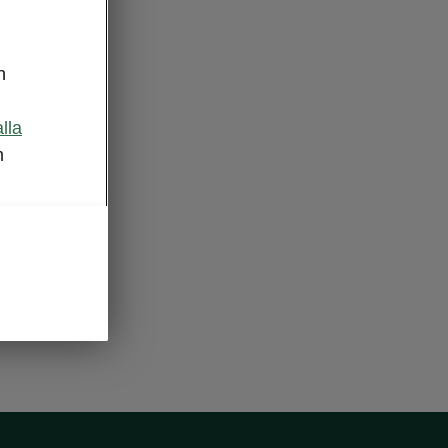
n
alla
m