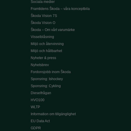
Sociala medier
Framtidens Škoda – våra konceptbila
Škoda Vision 7S
Škoda Vision O
Škoda – Om vårt varumärke
Visselblåsning
Miljö och återvinning
Miljö och hållbarhet
Nyheter & press
Nyhetsbrev
Fordonsjobb inom Škoda
Sponsring: Ishockey
Sponsring: Cykling
Dieselfrågan
HVO100
WLTP
Information om tillgänglighet
EU Data Act
GDPR