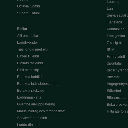
Leasing
Octavia Combi
Lån
Superb Combi
Serviceavtal 
Tjänstebil
Elbilar
Kombibilar
Allt om elbilar
Familjebilar
Laddhybrider
7-sitsig bil
Tips för dig med elbil
SUV
Batteri till elbil
Fyrhjulsdrift
Elbilars räckvidd
Sportbilar
Elbil med släp
Broschyrer och
Beräkna laddtid
Biltester
Beräkna bränslebesparing
Bagageutrym
Beräkna räckvidd
Säkerhet
Laddningskarta
Bilbarnstolar
Over the air-uppdatering
Boka provkör
Malus, bidrag och fordonsskatt
Hitta återförs
Service för din elbil
Ladda din elbil