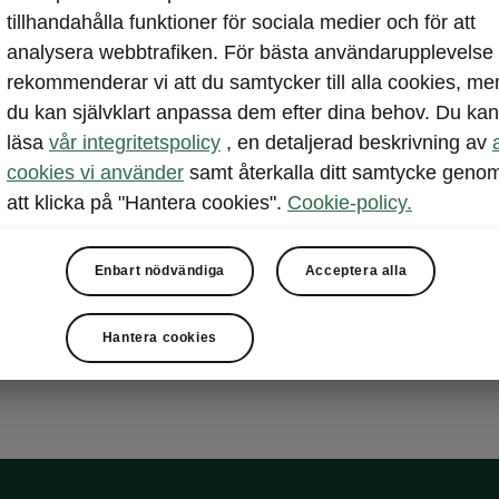
 Combi
tillhandahålla funktioner för sociala medier och för att
isted Drive Plus
analysera webbtrafiken. För bästa användarupplevelse
rekommenderar vi att du samtycker till alla cookies, me
du kan självklart anpassa dem efter dina behov. Du kan
sist inklusive Exit warning
läsa
vår integritetspolicy
, en detaljerad beskrivning av
 filhållningsassistans
cookies vi använder
samt återkalla ditt samtycke geno
sist 3.0 / Intelligent parkeringsassistans
att klicka på "Hantera cookies".
Cookie-policy.
s navigation
 Virtuell Cockpit
Enbart nödvändiga
Acceptera alla
Hantera cookies