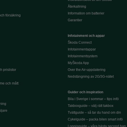
Återkallning
Information om batterier
och försäkring
Garantier
Infotainment och appar
Škoda Connect
Infotainmentappar
Infotainmentsystem
MyŠkoda App
 prislistor
Over the Air-uppdatering
Nedstängning av 2G/3G-nätet
me och mått
Guider och inspiration
Bila i Sverige i sommar – tips infö
ning
Takboxguide – välj rätt takbox
äljare
Tvättguide – så tar du hand om din
Cykelguide – packa bilen smart infö
Loppisguide – våra bästa second han