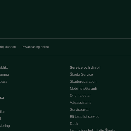
erbjudanden
Privatleasing online
blikt
Service och din bil
hemma
Škoda Service
pass
Skadereparation
MobilitetsGaranti
Originaldelar
asa
Vägassistans
Serviceavtal
lar
Bli testpilot service
l
Däck
siering
Instruktionsbok till din Škoda