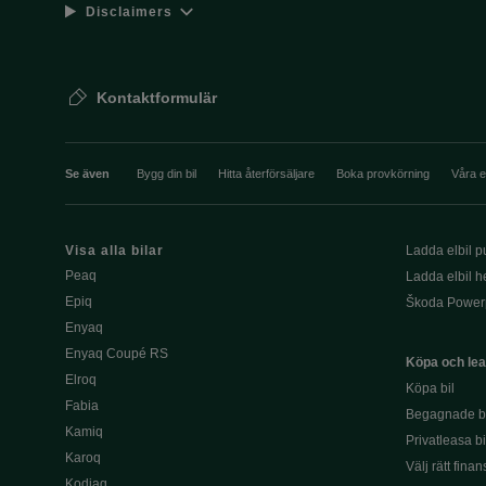
Disclaimers
Kontaktformulär
Se även
Bygg din bil
Hitta återförsäljare
Boka provkörning
Våra 
Visa alla bilar
Ladda elbil pu
Peaq
Ladda elbil 
Epiq
Škoda Power
Enyaq
Enyaq Coupé RS
Köpa och le
Elroq
Köpa bil
Fabia
Begagnade bi
Kamiq
Privatleasa bi
Karoq
Välj rätt finan
Kodiaq