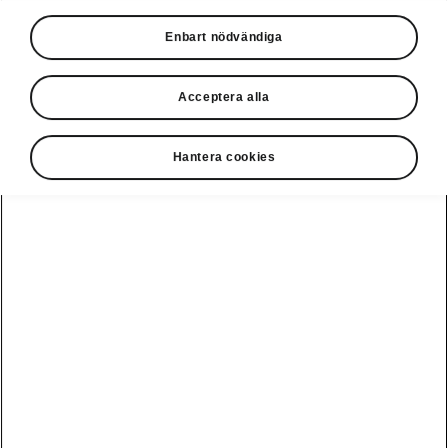
Enbart nödvändiga
Acceptera alla
Hantera cookies
Škoda Karoq - Enkel parkering
Park Assist
Park Assist är en halvautomatisk lösning där du
bara behöver gasa och bromsa, medan bilen
gör resten. Systemet hjälper dig in i vinkelräta
parkeringsplatser, in och ut från parallella
platser och parkerar perfekt inom linjerna.