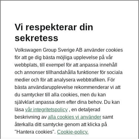
Vi respekterar din
sekretess
TILLBAKA TILL MODELLER
Volkswagen Group Sverige AB använder cookies
för att ge dig bästa möjliga upplevelse på vår
Octavia Tour I -
webbplats, till exempel för att anpassa innehåll
Bruksanvisningar
och annonser tillhandahålla funktioner för sociala
medier och för att analysera webbtrafiken. För
bästa användarupplevelse rekommenderar vi att
du samtycker till alla cookies, men du kan
Sök efter parametrar
självklart anpassa dem efter dina behov. Du kan
läsa
vår integritetspolicy
, en detaljerad
Produktionsperiod
beskrivning av
alla cookies vi använder
samt
2010/5
återkalla ditt samtycke genom att klicka på
"Hantera cookies".
Cookie-policy.