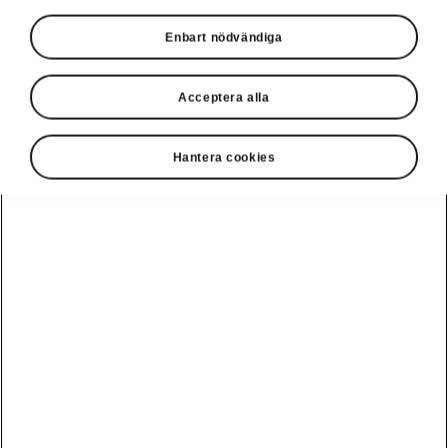
Språk
Enbart nödvändiga
Acceptera alla
Visa
Hantera cookies
Disclaimers
Kontaktformulär