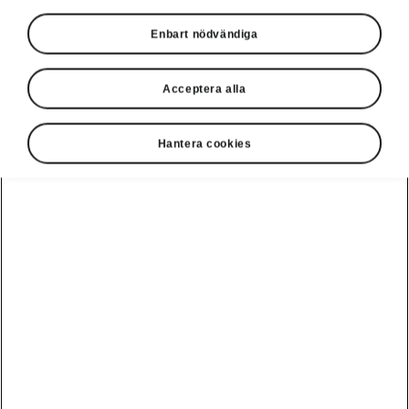
Språk
Enbart nödvändiga
Acceptera alla
Visa
Hantera cookies
Disclaimers
Kontaktformulär