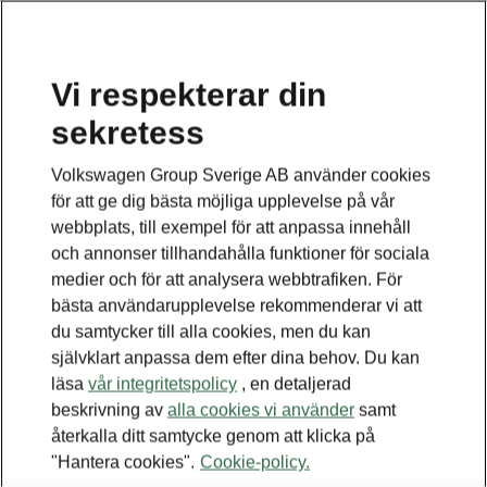
Vi respekterar din
sekretess
TILLBAKA TILL MODELLER
Volkswagen Group Sverige AB använder cookies
för att ge dig bästa möjliga upplevelse på vår
Roomster -
webbplats, till exempel för att anpassa innehåll
Bruksanvisningar
och annonser tillhandahålla funktioner för sociala
medier och för att analysera webbtrafiken. För
bästa användarupplevelse rekommenderar vi att
du samtycker till alla cookies, men du kan
Sök efter parametrar
självklart anpassa dem efter dina behov. Du kan
läsa
vår integritetspolicy
, en detaljerad
Produktionsperiod
beskrivning av
alla cookies vi använder
samt
2014/11
återkalla ditt samtycke genom att klicka på
"Hantera cookies".
Cookie-policy.