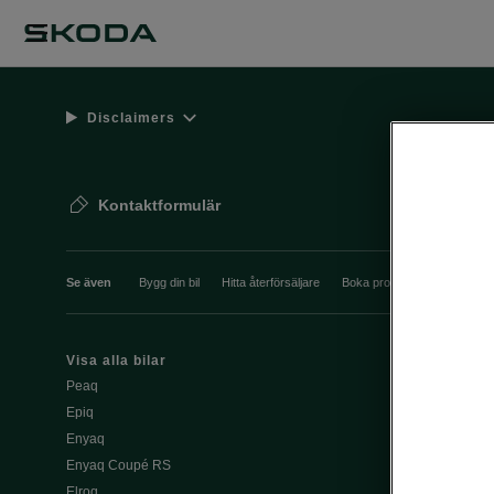
Disclaimers
Kontaktformulär
Se även
Bygg din bil
Hitta återförsäljare
Boka provkörning
Våra 
Visa alla bilar
Ladda elbil pu
Peaq
Ladda elbil 
Epiq
Škoda Power
Enyaq
Enyaq Coupé RS
Köpa och le
Elroq