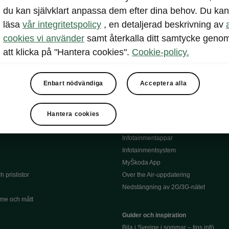
du kan självklart anpassa dem efter dina behov. Du kan
Serviceavtal
lar
läsa
vår integritetspolicy
, en detaljerad beskrivning av
Bli testpilot service
l
Däck
cookies vi använder
samt återkalla ditt samtycke geno
siering
Instruktionsbok till din Škoda
att klicka på "Hantera cookies".
Cookie-policy.
Återkallning
Information om batterier
och försäkring
Enbart nödvändiga
Acceptera alla
Garantier
Infotainment och appar
Hantera cookies
Škoda Connect
Infotainmentappar
Infotainmentsystem
MyŠkoda App
 prislistor
Over the Air-uppdatering
Nedstängning av 2G/3G-nätet
me och mått
Guider och inspiration
Bila i Sverige i sommar – tips infö