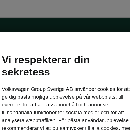
Vi respekterar din
sekretess
erbjudanden
Privatleasing online
Volkswagen Group Sverige AB använder cookies för att
blikt
Service och din bil
ge dig bästa möjliga upplevelse på vår webbplats, till
hemma
Škoda Service
exempel för att anpassa innehåll och annonser
pass
Skadereparation
tillhandahålla funktioner för sociala medier och för att
MobilitetsGaranti
analysera webbtrafiken. För bästa användarupplevelse
Originaldelar
asa
rekommenderar vi att du samtycker till alla cookies, me
Vägassistans