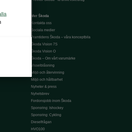
alla
Mer Škoda
m
Kontakta oss
Sociala medier
Framtidens Škoda – våra konceptbila
Škoda Vision 7S
Škoda Vision O
Škoda – Om vårt varumärke
Visselblåsning
Miljö och återvinning
Miljö och hållbarhet
Nyheter & press
Nyhetsbrev
Fordonsjobb inom Škoda
Sponsring: Ishockey
Sponsring: Cykling
Dieselfrågan
HVO100