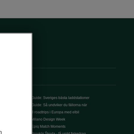
Guide: Sveriges bästa laddstationer
Guide: Så undviker du fällorna när
3 roadtrips i Europa med elbil
Milano Design Week
Epiq Match Moments
n
Provkör Škoda - få unikt fiskedrag