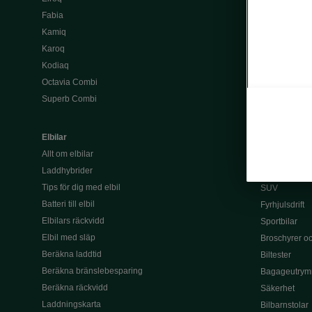
Köpa bil
Fabia
Begagnade bi
Kamiq
Privatleasa bi
Karoq
Välj rätt finan
Kodiaq
Leasing
Octavia Combi
Lån
Superb Combi
Serviceavtal 
Tjänstebil
Elbilar
Kombibilar
Allt om elbilar
Familjebilar
Laddhybrider
7-sitsig bil
Tips för dig med elbil
SUV
Batteri till elbil
Fyrhjulsdrift
Elbilars räckvidd
Sportbilar
Elbil med släp
Broschyrer och
Beräkna laddtid
Biltester
Beräkna bränslebesparing
Bagageutrym
Beräkna räckvidd
Säkerhet
Laddningskarta
Bilbarnstolar