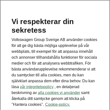
Vi respekterar din
Disclaimers
sekretess
Kontaktformulär
Volkswagen Group Sverige AB använder cookies
för att ge dig bästa möjliga upplevelse på vår
webbplats, till exempel för att anpassa innehåll
och annonser tillhandahålla funktioner för sociala
medier och för att analysera webbtrafiken. För
bästa användarupplevelse rekommenderar vi att
Se även
du samtycker till alla cookies, men du kan
Bygg din bil
självklart anpassa dem efter dina behov. Du kan
läsa
vår integritetspolicy
, en detaljerad
Hitta återförsäljare
beskrivning av
alla cookies vi använder
samt
återkalla ditt samtycke genom att klicka på
Boka provkörning
"Hantera cookies".
Cookie-policy.
Våra erbjudanden