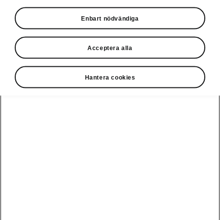
Privatleasing online
Enbart nödvändiga
Acceptera alla
Hantera cookies
Ladda elbil
Guide: Sveriges
publikt
bästa
laddstationer
Visa alla
Service och din
Ladda elbil
bil
bilar
hemma
Guide: Så
undviker du
fällorna när
Škoda Service
Peaq
Škoda
Powerpass
3 roadtrips i
Skadereparation
Epiq
Europa med elbil
MobilitetsGaranti
Enyaq
Milano Design
Köpa och leasa
Week
Originaldelar
Enyaq Coupé
RS
Köpa bil
Epiq Match
Vägassistans
Moments
Elroq
Begagnade bilar
Serviceavtal
Provkör Škoda -
Fabia
få unikt
Privatleasa bil
Bli testpilot