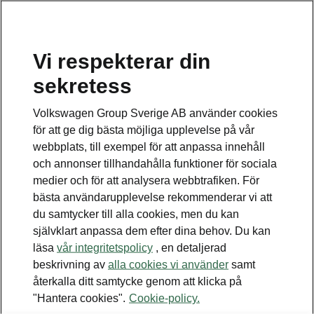
Vi respekterar din
Disclaimers
sekretess
Kontaktformulär
Volkswagen Group Sverige AB använder cookies
för att ge dig bästa möjliga upplevelse på vår
webbplats, till exempel för att anpassa innehåll
och annonser tillhandahålla funktioner för sociala
medier och för att analysera webbtrafiken. För
bästa användarupplevelse rekommenderar vi att
Se även
du samtycker till alla cookies, men du kan
Bygg din bil
självklart anpassa dem efter dina behov. Du kan
läsa
vår integritetspolicy
, en detaljerad
Hitta återförsäljare
beskrivning av
alla cookies vi använder
samt
återkalla ditt samtycke genom att klicka på
Boka provkörning
"Hantera cookies".
Cookie-policy.
Våra erbjudanden