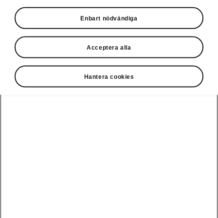
Privatleasing online
Enbart nödvändiga
Acceptera alla
Hantera cookies
Ladda elbil
Guide: Sveriges
publikt
bästa
laddstationer
Visa alla
Service och din
Ladda elbil
bil
bilar
hemma
Guide: Så
undviker du
fällorna när
Škoda Service
Peaq
Škoda
Powerpass
3 roadtrips i
Skadereparation
Epiq
Europa med elbil
MobilitetsGaranti
Enyaq
Milano Design
Köpa och leasa
Week
Originaldelar
Enyaq Coupé
RS
Köpa bil
Epiq Match
Vägassistans
Moments
Elroq
Begagnade bilar
Serviceavtal
Provkör Škoda -
Fabia
få unikt
Privatleasa bil
Bli testpilot