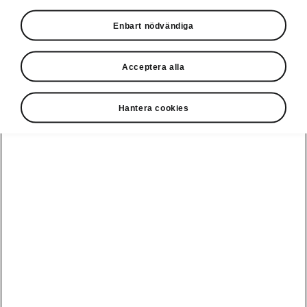
Privatleasing online
Enbart nödvändiga
Acceptera alla
Hantera cookies
Ladda elbil
Guide: Sveriges
publikt
bästa
laddstationer
Visa alla
Service och din
Ladda elbil
bil
bilar
hemma
Guide: Så
undviker du
fällorna när
Škoda Service
Peaq
Škoda
Powerpass
3 roadtrips i
Skadereparation
Epiq
Europa med elbil
MobilitetsGaranti
Enyaq
Milano Design
Köpa och leasa
Week
Originaldelar
Enyaq Coupé
RS
Köpa bil
Epiq Match
Vägassistans
Moments
Elroq
Begagnade bilar
Serviceavtal
Provkör Škoda -
Fabia
få unikt
Privatleasa bil
Bli testpilot