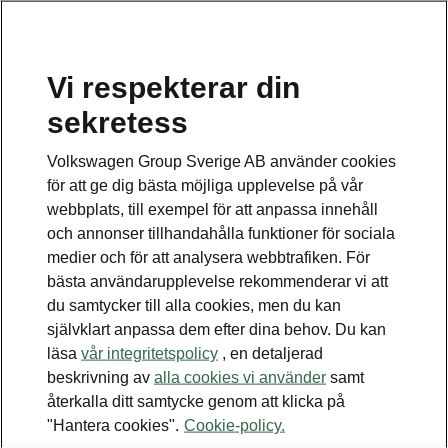
Vi respekterar din
Disclaimers
sekretess
Kontaktformulär
Volkswagen Group Sverige AB använder cookies
för att ge dig bästa möjliga upplevelse på vår
webbplats, till exempel för att anpassa innehåll
och annonser tillhandahålla funktioner för sociala
medier och för att analysera webbtrafiken. För
bästa användarupplevelse rekommenderar vi att
Se även
du samtycker till alla cookies, men du kan
Bygg din bil
självklart anpassa dem efter dina behov. Du kan
läsa
vår integritetspolicy
, en detaljerad
Hitta återförsäljare
beskrivning av
alla cookies vi använder
samt
återkalla ditt samtycke genom att klicka på
Boka provkörning
"Hantera cookies".
Cookie-policy.
Våra erbjudanden