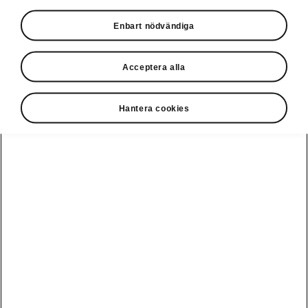
Privatleasing online
Enbart nödvändiga
Acceptera alla
Hantera cookies
Ladda elbil
Guide: Sveriges
publikt
bästa
laddstationer
Visa alla
Service och din
Ladda elbil
bil
bilar
hemma
Guide: Så
undviker du
fällorna när
Škoda Service
Peaq
Škoda
Powerpass
3 roadtrips i
Skadereparation
Epiq
Europa med elbil
MobilitetsGaranti
Enyaq
Milano Design
Köpa och leasa
Week
Originaldelar
Enyaq Coupé
RS
Köpa bil
Epiq Match
Vägassistans
Moments
Elroq
Begagnade bilar
Serviceavtal
Provkör Škoda -
Fabia
få unikt
Privatleasa bil
Bli testpilot