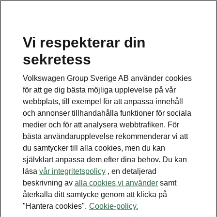
Vi respekterar din
Disclaimers
sekretess
Kontaktformulär
Volkswagen Group Sverige AB använder cookies
för att ge dig bästa möjliga upplevelse på vår
webbplats, till exempel för att anpassa innehåll
och annonser tillhandahålla funktioner för sociala
medier och för att analysera webbtrafiken. För
bästa användarupplevelse rekommenderar vi att
Se även
du samtycker till alla cookies, men du kan
Bygg din bil
självklart anpassa dem efter dina behov. Du kan
läsa
vår integritetspolicy
, en detaljerad
Hitta återförsäljare
beskrivning av
alla cookies vi använder
samt
återkalla ditt samtycke genom att klicka på
Boka provkörning
"Hantera cookies".
Cookie-policy.
Våra erbjudanden