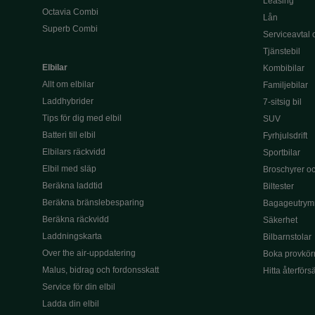
Leasing
Octavia Combi
Lån
Superb Combi
Serviceavtal 
Tjänstebil
Elbilar
Kombibilar
Allt om elbilar
Familjebilar
Laddhybrider
7-sitsig bil
Tips för dig med elbil
SUV
Batteri till elbil
Fyrhjulsdrift
Elbilars räckvidd
Sportbilar
Elbil med släp
Broschyrer och
Beräkna laddtid
Biltester
Beräkna bränslebesparing
Bagageutrym
Beräkna räckvidd
Säkerhet
Laddningskarta
Bilbarnstolar
Over the air-uppdatering
Boka provkör
Malus, bidrag och fordonsskatt
Hitta återförs
Service för din elbil
Ladda din elbil