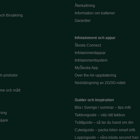
Återkallning
Information om batterier
och försäkring
Garantier
Infotainment och appar
Škoda Connect
Infotainmentappar
Infotainmentsystem
MyŠkoda App
 prislistor
Over the Air-uppdatering
Nedstängning av 2G/3G-nätet
me och mått
Guider och inspiration
Bila i Sverige i sommar – tips infö
ning
Takboxguide – välj rätt takbox
äljare
Tvättguide – så tar du hand om din
Cykelguide – packa bilen smart infö
Loppisguide – våra bästa second han