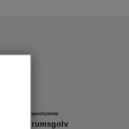
 Flexibelt bagageutrymme
lt bagagerumsgolv