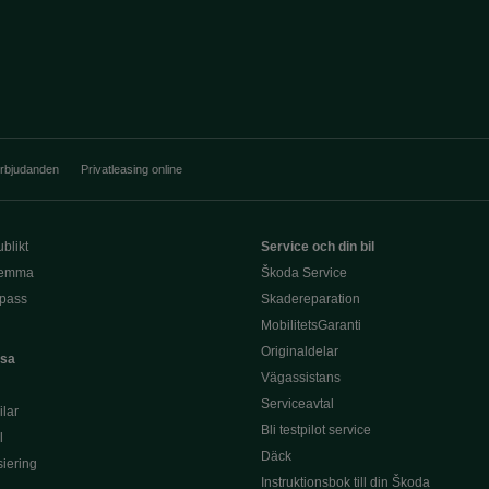
erbjudanden
Privatleasing online
blikt
Service och din bil
hemma
Škoda Service
pass
Skadereparation
MobilitetsGaranti
Originaldelar
asa
Vägassistans
Serviceavtal
lar
Bli testpilot service
l
Däck
siering
Instruktionsbok till din Škoda