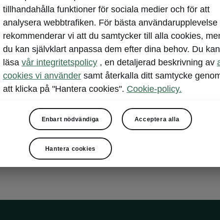
tillhandahålla funktioner för sociala medier och för att
Det praktiska
analysera webbtrafiken. För bästa användarupplevelse
under golvet hj
rekommenderar vi att du samtycker till alla cookies, me
bagageutrymme.
du kan självklart anpassa dem efter dina behov. Du kan
med dig vart 
läsa
vår integritetspolicy
, en detaljerad beskrivning av
Förvaringsutr
cookies vi använder
samt återkalla ditt samtycke geno
för dem.
att klicka på "Hantera cookies".
Cookie-policy.
Enbart nödvändiga
Acceptera alla
Hantera cookies