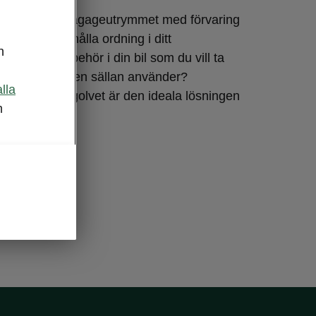
 och flexibla bagageutrymmet med förvaring
älper dig att hålla ordning i ditt
n
 Har du tillbehör i din bil som du vill ta
du än reser, men sällan använder?
alla
ymmet under golvet är den ideala lösningen
m