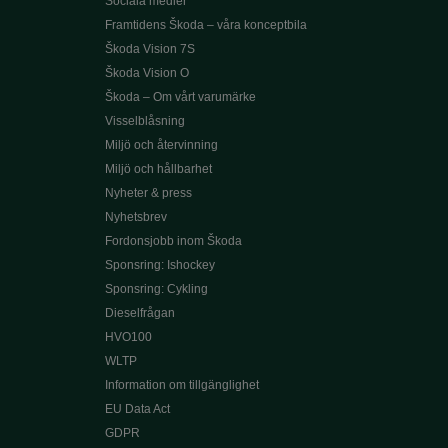
Sociala medier
Framtidens Škoda – våra konceptbila
Škoda Vision 7S
Škoda Vision O
Škoda – Om vårt varumärke
Visselblåsning
Miljö och återvinning
Miljö och hållbarhet
Nyheter & press
Nyhetsbrev
Fordonsjobb inom Škoda
Sponsring: Ishockey
Sponsring: Cykling
Dieselfrågan
HVO100
WLTP
Information om tillgänglighet
EU Data Act
GDPR