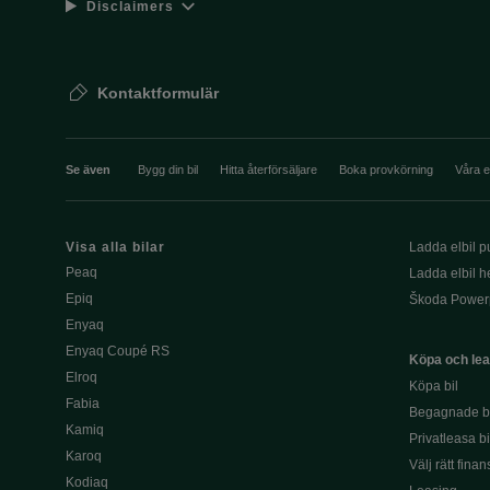
Disclaimers
Kontaktformulär
Se även
Bygg din bil
Hitta återförsäljare
Boka provkörning
Våra 
Visa alla bilar
Ladda elbil pu
Peaq
Ladda elbil 
Epiq
Škoda Power
Enyaq
Enyaq Coupé RS
Köpa och le
Elroq
Köpa bil
Fabia
Begagnade bi
Kamiq
Privatleasa bi
Karoq
Välj rätt finan
Kodiaq